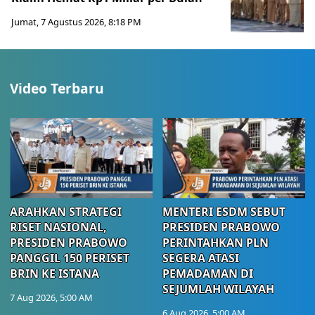
Jumat, 7 Agustus 2026, 8:18 PM
Video Terbaru
ARAHKAN STRATEGI
MENTERI ESDM SEBUT
RISET NASIONAL,
PRESIDEN PRABOWO
PRESIDEN PRABOWO
PERINTAHKAN PLN
PANGGIL 150 PERISET
SEGERA ATASI
BRIN KE ISTANA
PEMADAMAN DI
SEJUMLAH WILAYAH
7 Aug 2026, 5:00 AM
6 Aug 2026, 5:00 AM