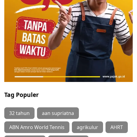
Tag Populer
32 tahun
aan supriatna
ABN Amro World Tennis
agrikulur
AHRT