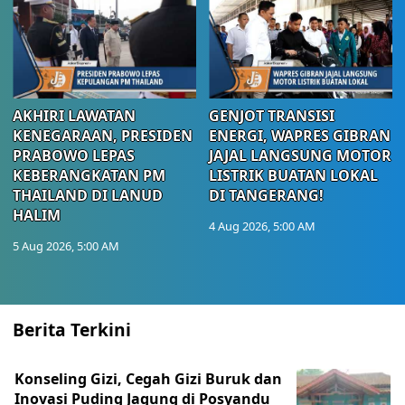
AKHIRI LAWATAN
GENJOT TRANSISI
KENEGARAAN, PRESIDEN
ENERGI, WAPRES GIBRAN
PRABOWO LEPAS
JAJAL LANGSUNG MOTOR
KEBERANGKATAN PM
LISTRIK BUATAN LOKAL
THAILAND DI LANUD
DI TANGERANG!
HALIM
4 Aug 2026, 5:00 AM
5 Aug 2026, 5:00 AM
Berita Terkini
Konseling Gizi, Cegah Gizi Buruk dan
Inovasi Puding Jagung di Posyandu