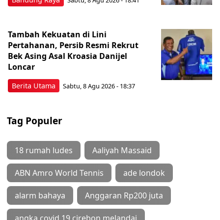
Sabtu, 8 Agu 2026 - 18:41
Tambah Kekuatan di Lini
Pertahanan, Persib Resmi Rekrut
Bek Asing Asal Kroasia Danijel
Loncar
Berita Utama
Sabtu, 8 Agu 2026 - 18:37
Tag Populer
18 rumah ludes
Aaliyah Massaid
ABN Amro World Tennis
ade londok
alarm bahaya
Anggaran Rp200 juta
angka covid 19 cirebon melandai