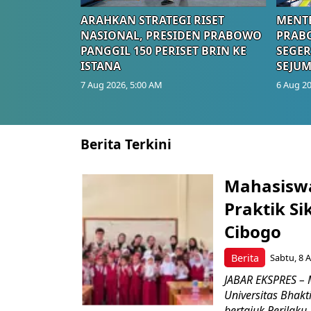
ARAHKAN STRATEGI RISET
MENTE
NASIONAL, PRESIDEN PRABOWO
PRAB
PANGGIL 150 PERISET BRIN KE
SEGER
ISTANA
SEJUM
7 Aug 2026, 5:00 AM
6 Aug 20
Berita Terkini
Mahasiswa
Praktik Si
Cibogo
Berita
Sabtu, 8 A
JABAR EKSPRES – 
Universitas Bhak
bertajuk Perilaku..