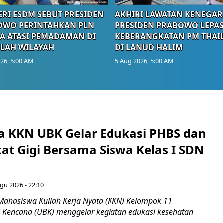
RI ESDM SEBUT PRESIDEN
AKHIRI LAWATAN KENEGAR
OWO PERINTAHKAN PLN
PRESIDEN PRABOWO LEPA
A ATASI PEMADAMAN DI
KEBERANGKATAN PM THAI
LAH WILAYAH
DI LANUD HALIM
26, 5:00 AM
5 Aug 2026, 5:00 AM
 KKN UBK Gelar Edukasi PHBS dan
kat Gigi Bersama Siswa Kelas I SDN
gu 2026 - 22:10
Mahasiswa Kuliah Kerja Nyata (KKN) Kelompok 11
ti Kencana (UBK) menggelar kegiatan edukasi kesehatan
.