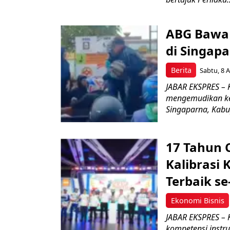
ABG Bawa 
di Singapa
Berita
Sabtu, 8 A
JABAR EKSPRES –
mengemudikan ken
Singaparna, Kabup
17 Tahun 
Kalibrasi 
Terbaik se
Ekonomi Bisnis
JABAR EKSPRES – 
kompetensi instru