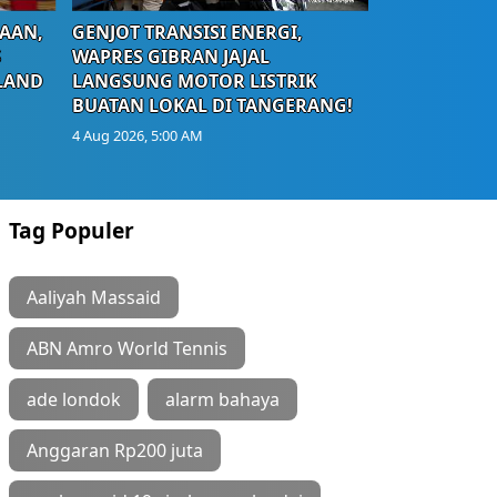
AAN,
GENJOT TRANSISI ENERGI,
S
WAPRES GIBRAN JAJAL
LAND
LANGSUNG MOTOR LISTRIK
BUATAN LOKAL DI TANGERANG!
4 Aug 2026, 5:00 AM
Tag Populer
Aaliyah Massaid
ABN Amro World Tennis
ade londok
alarm bahaya
Anggaran Rp200 juta