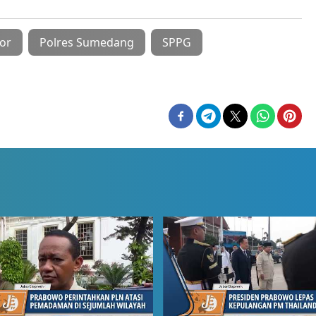
or
Polres Sumedang
SPPG