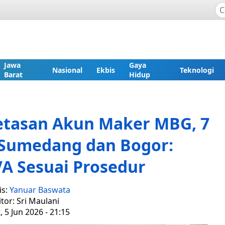
Jawa
Gaya
Nasional
Ekbis
Teknologi
Barat
Hidup
etasan Akun Maker MBG, 7
 Sumedang dan Bogor:
VA Sesuai Prosedur
is:
Yanuar Baswata
itor: Sri Maulani
, 5 Jun 2026 - 21:15