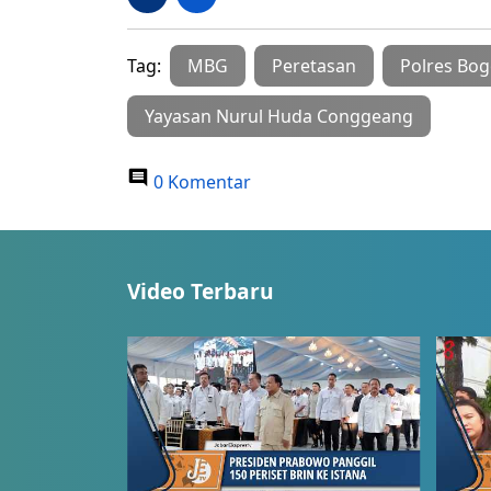
Tag:
MBG
Peretasan
Polres Bog
Yayasan Nurul Huda Conggeang
0 Komentar
Video Terbaru