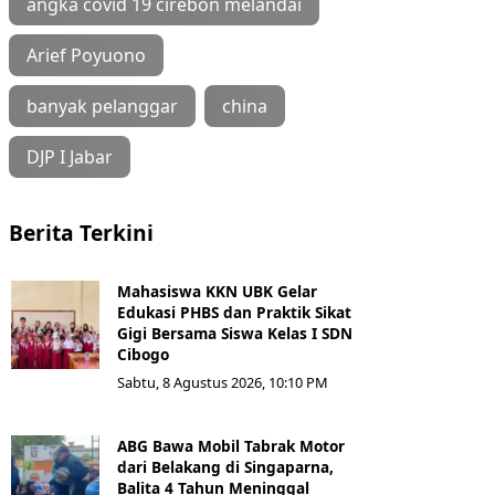
angka covid 19 cirebon melandai
Arief Poyuono
banyak pelanggar
china
DJP I Jabar
Berita Terkini
Mahasiswa KKN UBK Gelar
Edukasi PHBS dan Praktik Sikat
Gigi Bersama Siswa Kelas I SDN
Cibogo
Sabtu, 8 Agustus 2026, 10:10 PM
ABG Bawa Mobil Tabrak Motor
dari Belakang di Singaparna,
Balita 4 Tahun Meninggal