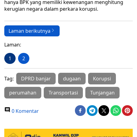
hanya BPK yang memiliki kewenangan menghitung
kerugian negara dalam perkara korupsi.
Laman berikutnya
Laman:
1
2
Tag:
DPRD banjar
dugaan
Korupsi
perumahan
Transportasi
Tunjangan
0 Komentar