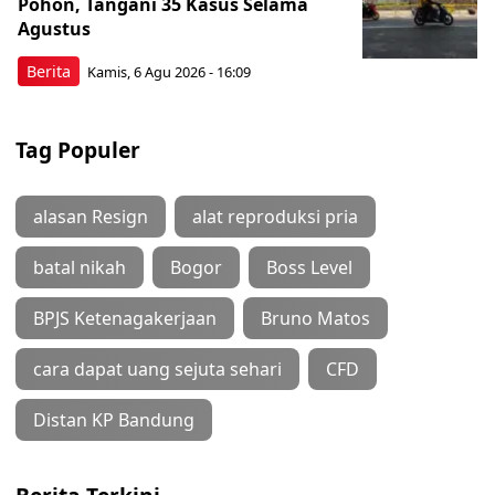
Pohon, Tangani 35 Kasus Selama
Agustus
Berita
Kamis, 6 Agu 2026 - 16:09
Tag Populer
alasan Resign
alat reproduksi pria
batal nikah
Bogor
Boss Level
BPJS Ketenagakerjaan
Bruno Matos
cara dapat uang sejuta sehari
CFD
Distan KP Bandung