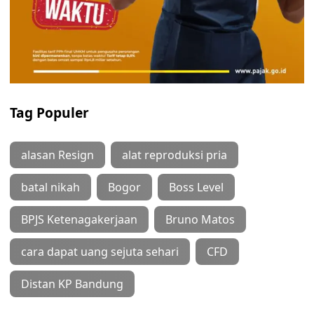
Tag Populer
alasan Resign
alat reproduksi pria
batal nikah
Bogor
Boss Level
BPJS Ketenagakerjaan
Bruno Matos
cara dapat uang sejuta sehari
CFD
Distan KP Bandung