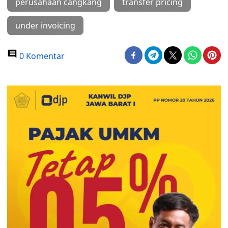
perusahaan cangkang
transfer pricing
under invoicing
0 Komentar