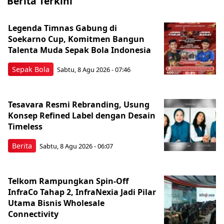
Berita Terkini
Legenda Timnas Gabung di
Soekarno Cup, Komitmen Bangun
Talenta Muda Sepak Bola Indonesia
Sepak Bola
Sabtu, 8 Agu 2026 - 07:46
Tesavara Resmi Rebranding, Usung
Konsep Refined Label dengan Desain
Timeless
Berita
Sabtu, 8 Agu 2026 - 06:07
Telkom Rampungkan Spin-Off
InfraCo Tahap 2, InfraNexia Jadi Pilar
Utama Bisnis Wholesale
Connectivity