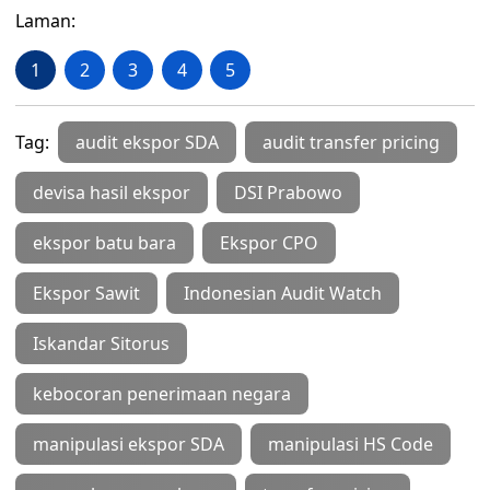
Laman:
1
2
3
4
5
Tag:
audit ekspor SDA
audit transfer pricing
devisa hasil ekspor
DSI Prabowo
ekspor batu bara
Ekspor CPO
Ekspor Sawit
Indonesian Audit Watch
Iskandar Sitorus
kebocoran penerimaan negara
manipulasi ekspor SDA
manipulasi HS Code