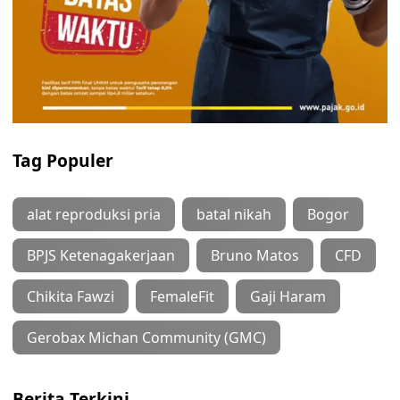
Tag Populer
alat reproduksi pria
batal nikah
Bogor
BPJS Ketenagakerjaan
Bruno Matos
CFD
Chikita Fawzi
FemaleFit
Gaji Haram
Gerobax Michan Community (GMC)
Berita Terkini