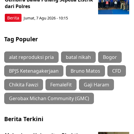
dari Polres
Berita
Jumat, 7 Agu 2026 - 10:15
Tag Populer
alat reproduksi pria
batal nikah
Bogor
BPJS Ketenagakerjaan
Bruno Matos
CFD
Chikita Fawzi
FemaleFit
Gaji Haram
Gerobax Michan Community (GMC)
Berita Terkini