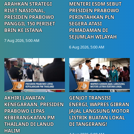
ARAHKAN STRATEGI
MENTERI ESDM SEBUT
RISET NASIONAL,
PRESIDEN PRABOWO
PRESIDEN PRABOWO
PERINTAHKAN PLN
PANGGIL 150 PERISET
SEGERA ATASI
BRIN KE ISTANA
PEMADAMAN DI
SEJUMLAH WILAYAH
7 Aug 2026, 5:00 AM
6 Aug 2026, 5:00 AM
AKHIRI LAWATAN
GENJOT TRANSISI
KENEGARAAN, PRESIDEN
ENERGI, WAPRES GIBRAN
PRABOWO LEPAS
JAJAL LANGSUNG MOTOR
KEBERANGKATAN PM
LISTRIK BUATAN LOKAL
THAILAND DI LANUD
DI TANGERANG!
HALIM