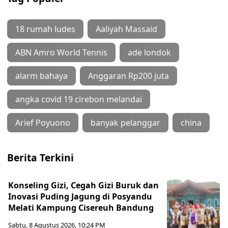
18 rumah ludes
Aaliyah Massaid
ABN Amro World Tennis
ade londok
alarm bahaya
Anggaran Rp200 juta
angka covid 19 cirebon melandai
Arief Poyuono
banyak pelanggar
china
Berita Terkini
Konseling Gizi, Cegah Gizi Buruk dan
Inovasi Puding Jagung di Posyandu
Melati Kampung Cisereuh Bandung
Sabtu, 8 Agustus 2026, 10:24 PM