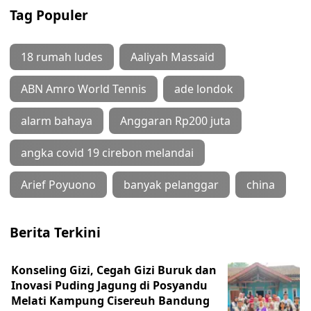
Tag Populer
18 rumah ludes
Aaliyah Massaid
ABN Amro World Tennis
ade londok
alarm bahaya
Anggaran Rp200 juta
angka covid 19 cirebon melandai
Arief Poyuono
banyak pelanggar
china
Berita Terkini
Konseling Gizi, Cegah Gizi Buruk dan
Inovasi Puding Jagung di Posyandu
Melati Kampung Cisereuh Bandung