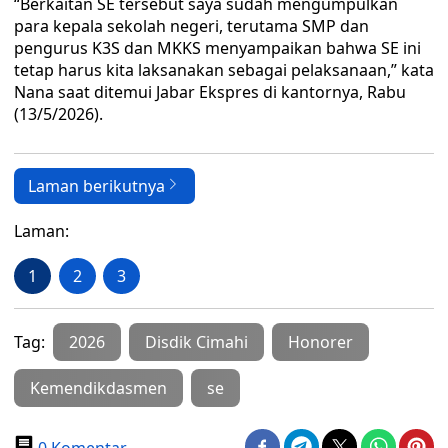
“Berkaitan SE tersebut saya sudah mengumpulkan
para kepala sekolah negeri, terutama SMP dan
pengurus K3S dan MKKS menyampaikan bahwa SE ini
tetap harus kita laksanakan sebagai pelaksanaan,” kata
Nana saat ditemui Jabar Ekspres di kantornya, Rabu
(13/5/2026).
Laman berikutnya
Laman:
1
2
3
Tag:
2026
Disdik Cimahi
Honorer
Kemendikdasmen
se