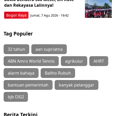
dan Rekayasa Lalinnya!
Bogor Raya
Jumat, 7 Agu 2026 - 19:42
Tag Populer
32 tahun
aan supriatna
ABN Amro World Tennis
agrikulur
AHRT
alarm bahaya
Baliho Rubuh
bantuan pemerintah
banyak pelanggar
bjb DIGI
Berita Terkini