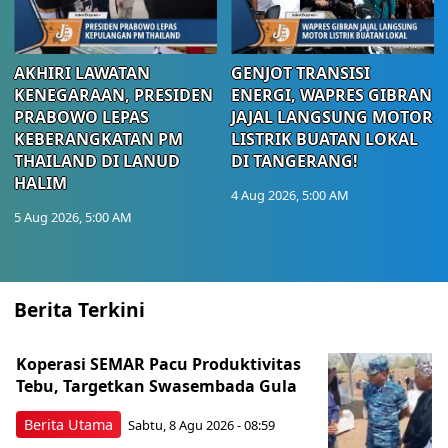
AKHIRI LAWATAN
GENJOT TRANSISI
KENEGARAAN, PRESIDEN
ENERGI, WAPRES GIBRAN
PRABOWO LEPAS
JAJAL LANGSUNG MOTOR
KEBERANGKATAN PM
LISTRIK BUATAN LOKAL
THAILAND DI LANUD
DI TANGERANG!
HALIM
4 Aug 2026, 5:00 AM
5 Aug 2026, 5:00 AM
Berita Terkini
Koperasi SEMAR Pacu Produktivitas
Tebu, Targetkan Swasembada Gula
Berita Utama
Sabtu, 8 Agu 2026 - 08:59