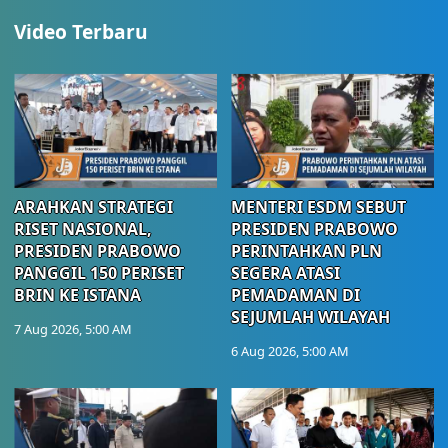
Video Terbaru
ARAHKAN STRATEGI
MENTERI ESDM SEBUT
RISET NASIONAL,
PRESIDEN PRABOWO
PRESIDEN PRABOWO
PERINTAHKAN PLN
PANGGIL 150 PERISET
SEGERA ATASI
BRIN KE ISTANA
PEMADAMAN DI
SEJUMLAH WILAYAH
7 Aug 2026, 5:00 AM
6 Aug 2026, 5:00 AM