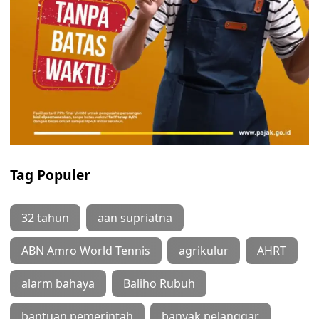
Tag Populer
32 tahun
aan supriatna
ABN Amro World Tennis
agrikulur
AHRT
alarm bahaya
Baliho Rubuh
bantuan pemerintah
banyak pelanggar