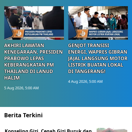
AKHIRI LAWATAN
GENJOT TRANSISI
KENEGARAAN, PRESIDEN
ENERGI, WAPRES GIBRAN
PRABOWO LEPAS
JAJAL LANGSUNG MOTOR
KEBERANGKATAN PM
LISTRIK BUATAN LOKAL
THAILAND DI LANUD
DI TANGERANG!
HALIM
4 Aug 2026, 5:00 AM
5 Aug 2026, 5:00 AM
Berita Terkini
Konseling Gizi, Cegah Gizi Buruk dan