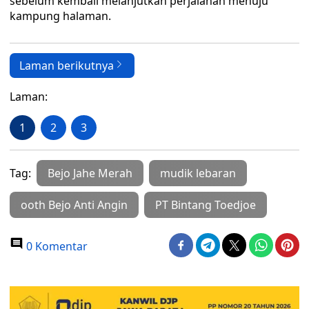
sebelum kembali melanjutkan perjalanan menuju
kampung halaman.
Laman berikutnya
Laman:
1
2
3
Tag:
Bejo Jahe Merah
mudik lebaran
ooth Bejo Anti Angin
PT Bintang Toedjoe
0 Komentar