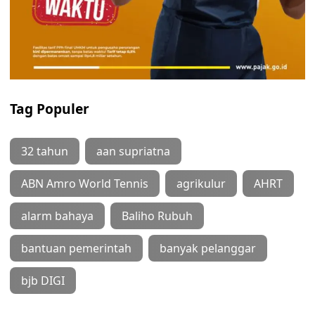
Tag Populer
32 tahun
aan supriatna
ABN Amro World Tennis
agrikulur
AHRT
alarm bahaya
Baliho Rubuh
bantuan pemerintah
banyak pelanggar
bjb DIGI