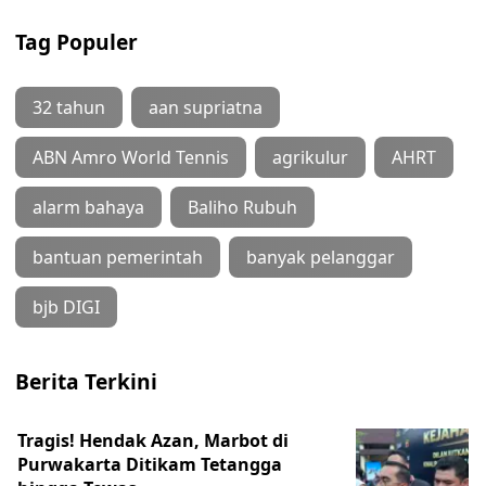
Tag Populer
32 tahun
aan supriatna
ABN Amro World Tennis
agrikulur
AHRT
alarm bahaya
Baliho Rubuh
bantuan pemerintah
banyak pelanggar
bjb DIGI
Berita Terkini
Tragis! Hendak Azan, Marbot di
Purwakarta Ditikam Tetangga