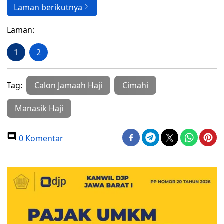
Laman berikutnya
Laman:
1
2
Tag:
Calon Jamaah Haji
Cimahi
Manasik Haji
0 Komentar