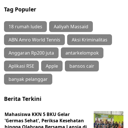
Tag Populer
18 rumah ludes
Aaliyah Massaid
ABN Amro World Tennis
Aksi Kriminalitas
Anggaran Rp200 juta
antarkelompok
Aplikasi RSE
Apple
bansos cair
banyak pelanggar
Berita Terkini
Mahasiswa KKN 5 BKU Gelar
'Germas Sehat', Periksa Kesehatan
hingga Olahraga Bersama Lansia di