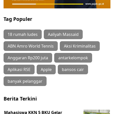
Tag Populer
18 rumah ludes
Aaliyah Massaid
ABN Amro World Tennis
Aksi Kriminalitas
Anggaran Rp200 juta
antarkelompok
Aplikasi RSE
Apple
bansos cair
banyak pelanggar
Berita Terkini
Mahasiswa KKN 5 BKU Gelar