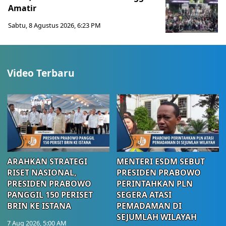
Amatir
Sabtu, 8 Agustus 2026, 6:23 PM
Video Terbaru
ARAHKAN STRATEGI
MENTERI ESDM SEBUT
RISET NASIONAL,
PRESIDEN PRABOWO
PRESIDEN PRABOWO
PERINTAHKAN PLN
PANGGIL 150 PERISET
SEGERA ATASI
BRIN KE ISTANA
PEMADAMAN DI
SEJUMLAH WILAYAH
7 Aug 2026, 5:00 AM