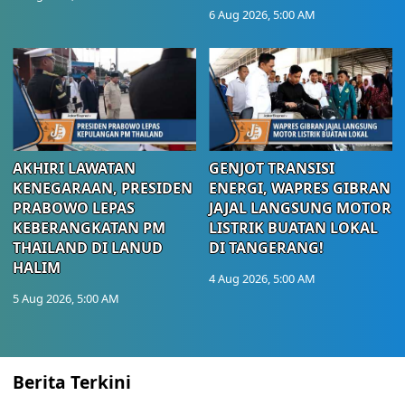
6 Aug 2026, 5:00 AM
AKHIRI LAWATAN
GENJOT TRANSISI
KENEGARAAN, PRESIDEN
ENERGI, WAPRES GIBRAN
PRABOWO LEPAS
JAJAL LANGSUNG MOTOR
KEBERANGKATAN PM
LISTRIK BUATAN LOKAL
THAILAND DI LANUD
DI TANGERANG!
HALIM
4 Aug 2026, 5:00 AM
5 Aug 2026, 5:00 AM
Berita Terkini