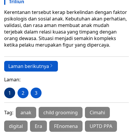
Triliun
Kerentanan tersebut kerap berkelindan dengan faktor
psikologis dan sosial anak. Kebutuhan akan perhatian,
validasi, dan rasa aman membuat anak mudah
terjebak dalam relasi kuasa yang timpang dengan
orang dewasa. Situasi menjadi semakin kompleks
ketika pelaku merupakan figur yang dipercaya.
Laman berikutnya
Laman:
1
2
3
Tag:
anak
child grooming
Cimahi
digital
Era
FEnomena
UPTD PPA