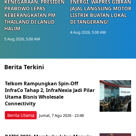
KENEGARAAN, PRESIDEN
ENERGI, WAPRES GIBRAN
PRABOWO LEPAS
JAJAL LANGSUNG MOTOR
KEBERANGKATAN PM
LISTRIK BUATAN LOKAL
THAILAND DI LANUD
DI TANGERANG!
HALIM
4 Aug 2026, 5:00 AM
5 Aug 2026, 5:00 AM
Berita Terkini
Telkom Rampungkan Spin-Off
InfraCo Tahap 2, InfraNexia Jadi Pilar
Utama Bisnis Wholesale
Connectivity
Berita Utama
Jumat, 7 Agu 2026 - 22:48