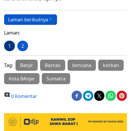
Laman berikutnya
Laman:
1
2
Tag:
Banjir
Baznas
bencana
korban
Kota BAnjar
Sumatra
0 Komentar