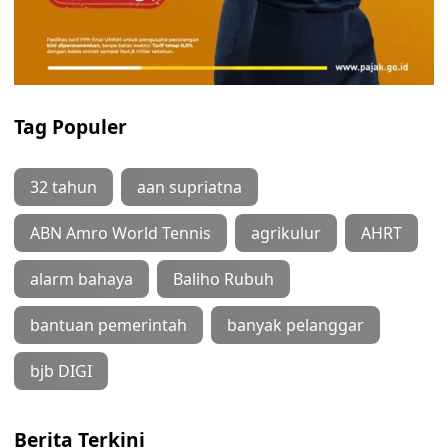
Tag Populer
32 tahun
aan supriatna
ABN Amro World Tennis
agrikulur
AHRT
alarm bahaya
Baliho Rubuh
bantuan pemerintah
banyak pelanggar
bjb DIGI
Berita Terkini