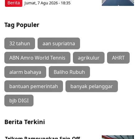
Berita
Jumat, 7 Agu 2026 - 18:35
Tag Populer
32 tahun
aan supriatna
ABN Amro World Tennis
agrikulur
AHRT
alarm bahaya
Baliho Rubuh
bantuan pemerintah
banyak pelanggar
bjb DIGI
Berita Terkini
Telkom Rampungkan Spin-Off