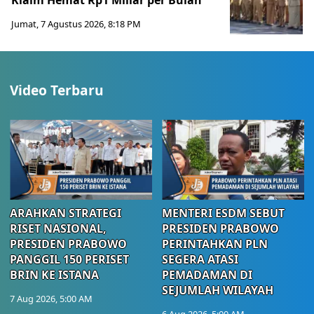
Klaim Hemat Rp1 Miliar per Bulan
Jumat, 7 Agustus 2026, 8:18 PM
Video Terbaru
ARAHKAN STRATEGI
MENTERI ESDM SEBUT
RISET NASIONAL,
PRESIDEN PRABOWO
PRESIDEN PRABOWO
PERINTAHKAN PLN
PANGGIL 150 PERISET
SEGERA ATASI
BRIN KE ISTANA
PEMADAMAN DI
SEJUMLAH WILAYAH
7 Aug 2026, 5:00 AM
6 Aug 2026, 5:00 AM