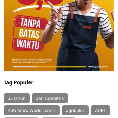
Tag Populer
32 tahun
aan supriatna
ABN Amro World Tennis
agrikulur
AHRT