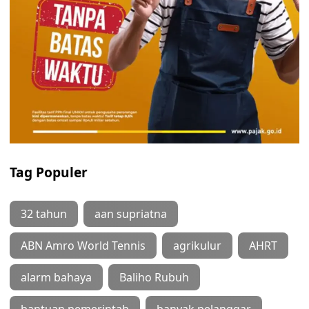
Tag Populer
32 tahun
aan supriatna
ABN Amro World Tennis
agrikulur
AHRT
alarm bahaya
Baliho Rubuh