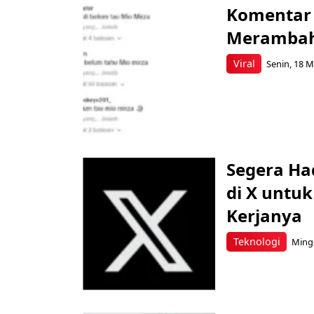
Komentar ‘
Merambah 
Viral
Senin, 18 M
Segera Had
di X untu
Kerjanya
Teknologi
Mingg