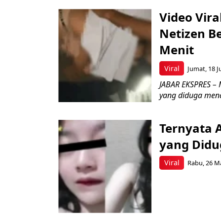
Video Vira
Netizen Be
Menit
Viral
Jumat, 18 Ju
JABAR EKSPRES – M
yang diduga mena
Ternyata A
yang Didu
Viral
Rabu, 26 Ma