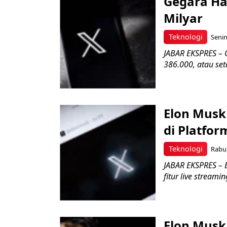
Gegara Hal
Milyar
Teknologi
Senin
JABAR EKSPRES – 
386.000, atau se
Elon Musk
di Platfor
Teknologi
Rabu,
JABAR EKSPRES –
fitur live stream
Elon Musk