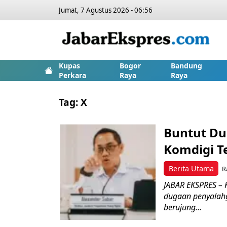
Jumat, 7 Agustus 2026 - 06:56
Kupas
Bogor
Bandung
Perkara
Raya
Raya
Tag:
X
Buntut Du
Komdigi T
Berita Utama
R
JABAR EKSPRES – 
dugaan penyalahg
berujung...