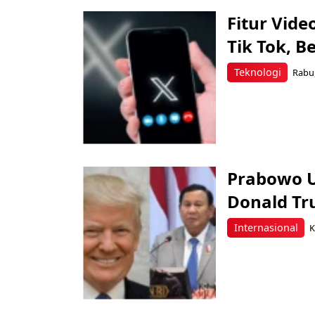
Fitur Vide
Tik Tok, B
Teknologi
Rabu,
Prabowo U
Donald Tr
Internasional
K