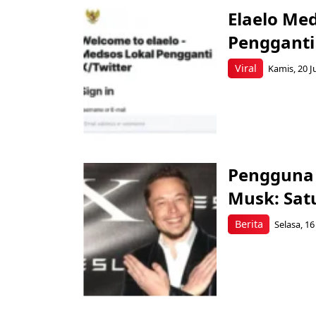
Elaelo Med
Pengganti
Viral
Kamis, 20 J
Pengguna 
Musk: Sat
Berita
Selasa, 16