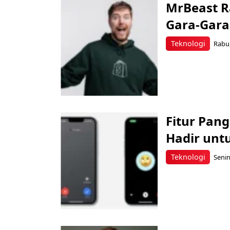
MrBeast Ra
Gara-Gara 
Teknologi
Rabu,
Fitur Pang
Hadir unt
Teknologi
Senin