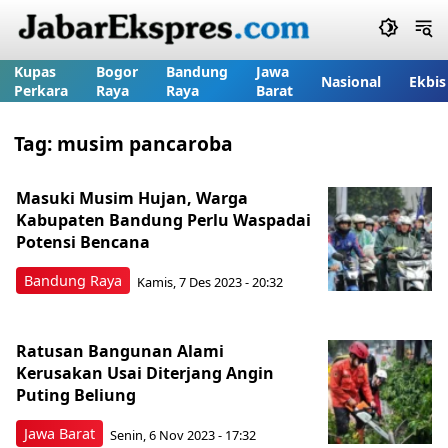
Kupas
Bogor
Bandung
Jawa
Nasional
Ekbis
Perkara
Raya
Raya
Barat
Tag:
musim pancaroba
Masuki Musim Hujan, Warga
Kabupaten Bandung Perlu Waspadai
Potensi Bencana
Bandung Raya
Kamis, 7 Des 2023 - 20:32
Ratusan Bangunan Alami
Kerusakan Usai Diterjang Angin
Puting Beliung
Jawa Barat
Senin, 6 Nov 2023 - 17:32