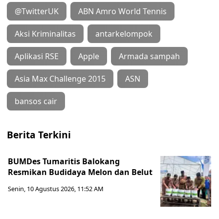
@TwitterUK
ABN Amro World Tennis
Aksi Kriminalitas
antarkelompok
Aplikasi RSE
Apple
Armada sampah
Asia Max Challenge 2015
ASN
bansos cair
Berita Terkini
BUMDes Tumaritis Balokang
Resmikan Budidaya Melon dan Belut
Senin, 10 Agustus 2026, 11:52 AM