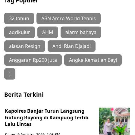
Tag Populer
32 tahun
ABN Amro World Tennis
agrikulur
AHM
alarm bahaya
alasan Resign
Andi Rian Djajadi
Anggaran Rp200 juta
Angka Kematian Bayi
]
Berita Terkini
Kapolres Banjar Turun Langsung
Gotong Royong di Kampung Tertib
Lalu Lintas
Kamis, 6 Agustus 2026, 2:03 PM