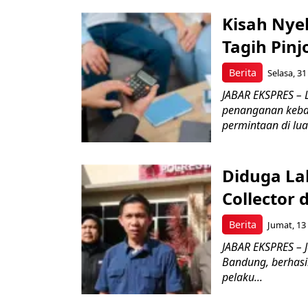
Kisah Nye
Tagih Pinj
Berita
Selasa, 31
JABAR EKSPRES – 
penanganan keba
permintaan di luar
Diduga La
Collector 
Berita
Jumat, 13
JABAR EKSPRES – J
Bandung, berhasi
pelaku...