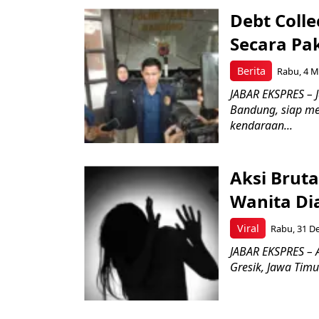
Debt Coll
Secara Pak
Berita
Rabu, 4 M
JABAR EKSPRES – J
Bandung, siap me
kendaraan...
Aksi Brutal
Wanita Di
Viral
Rabu, 31 De
JABAR EKSPRES – A
Gresik, Jawa Timu