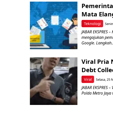
Pemerintah
Mata Elan
Teknologi
Senin
JABAR EKSPRES – 
mengajukan pembl
Google. Langkah..
Viral Pri
Debt Colle
Viral
Selasa, 25 
JABAR EKSPRES – 
Polda Metro Jaya t