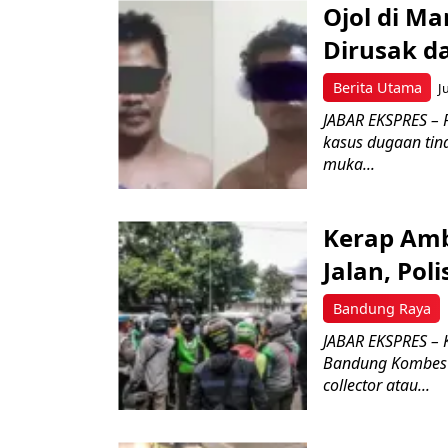
Ojol di M
Dirusak d
Berita Utama
J
JABAR EKSPRES – 
kasus dugaan tin
muka...
Kerap Amb
Jalan, Pol
Bandung Raya
JABAR EKSPRES – K
Bandung Kombes 
collector atau...