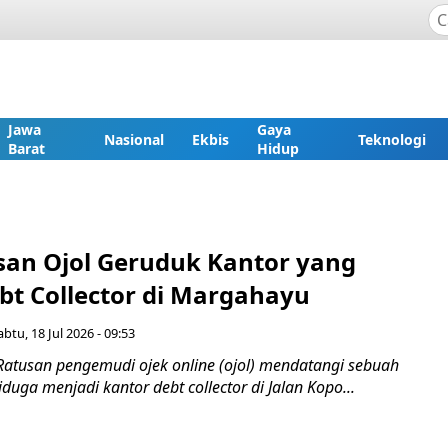
Jawa
Gaya
Nasional
Ekbis
Teknologi
Barat
Hidup
usan Ojol Geruduk Kantor yang
bt Collector di Margahayu
abtu, 18 Jul 2026 - 09:53
Ratusan pengemudi ojek online (ojol) mendatangi sebuah
uga menjadi kantor debt collector di Jalan Kopo...