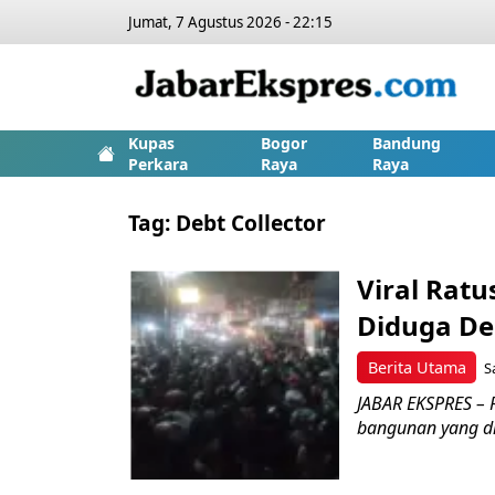
Jumat, 7 Agustus 2026 - 22:15
Kupas
Bogor
Bandung
Perkara
Raya
Raya
Tag:
Debt Collector
Viral Rat
Diduga De
Berita Utama
S
JABAR EKSPRES – 
bangunan yang did