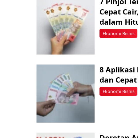
7 Pinjol 
Cepat Cai
dalam Hit
Ekonomi Bisnis
8 Aplikasi
dan Cepat 
Ekonomi Bisnis
Deretan Ap