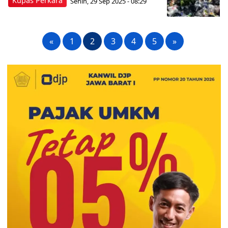
Kupas Perkara
Senin, 29 Sep 2025 - 08:29
«
1
2
3
4
5
»