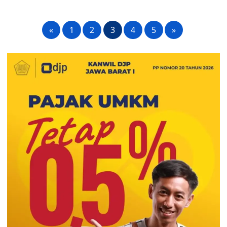
«
1
2
3
4
5
»