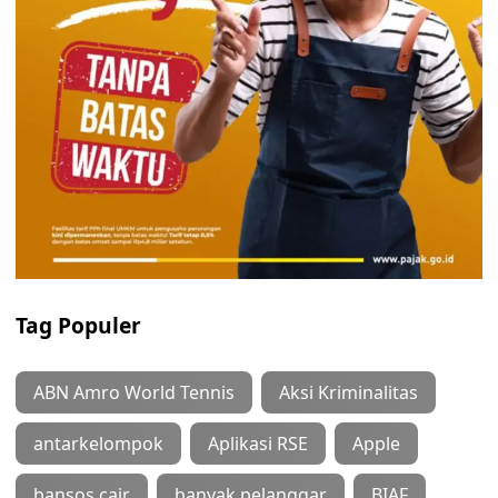
Tag Populer
ABN Amro World Tennis
Aksi Kriminalitas
antarkelompok
Aplikasi RSE
Apple
bansos cair
banyak pelanggar
BIAF