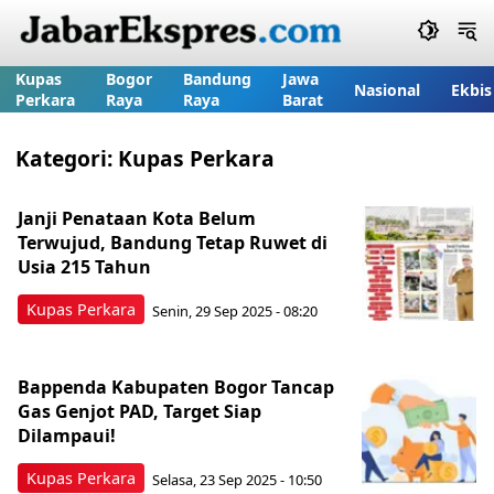
Kupas
Bogor
Bandung
Jawa
Nasional
Ekbis
Perkara
Raya
Raya
Barat
Kategori:
Kupas Perkara
Janji Penataan Kota Belum
Terwujud, Bandung Tetap Ruwet di
Usia 215 Tahun
Kupas Perkara
Senin, 29 Sep 2025 - 08:20
Bappenda Kabupaten Bogor Tancap
Gas Genjot PAD, Target Siap
Dilampaui!
Kupas Perkara
Selasa, 23 Sep 2025 - 10:50