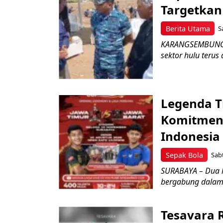
Targetka
Berita Utama
S
KARANGSEMBUNG –
sektor hulu terus
Legenda T
Komitmen 
Indonesia
Sepak Bola
Sabt
SURABAYA – Dua l
bergabung dalam 
Tesavara 