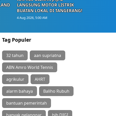
LAND
LANGSUNG MOTOR LISTRIK
BUATAN LOKAL DI TANGERANG!
4 Aug 2026, 5:00 AM
Tag Populer
32 tahun
aan supriatna
ABN Amro World Tennis
agrikulur
AHRT
alarm bahaya
Baliho Rubuh
bantuan pemerintah
banyak pelanggar
bjb DIGI