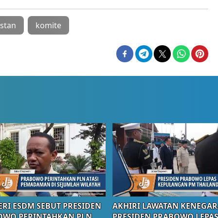
stan
komite
RI ESDM SEBUT PRESIDEN
AKHIRI LAWATAN KENEGAR
OWO PERINTAHKAN PLN
PRESIDEN PRABOWO LEPA