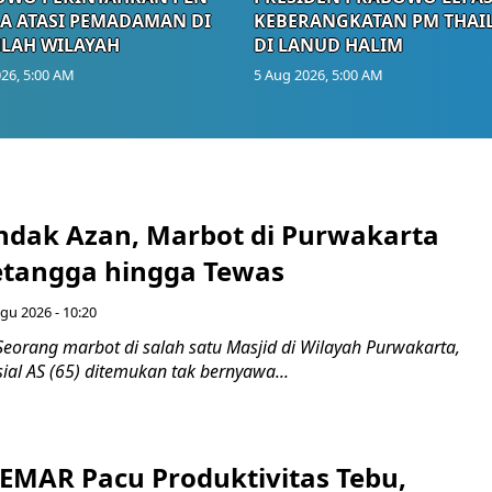
A ATASI PEMADAMAN DI
KEBERANGKATAN PM THAI
LAH WILAYAH
DI LANUD HALIM
26, 5:00 AM
5 Aug 2026, 5:00 AM
endak Azan, Marbot di Purwakarta
etangga hingga Tewas
gu 2026 - 10:20
eorang marbot di salah satu Masjid di Wilayah Purwakarta,
sial AS (65) ditemukan tak bernyawa...
SEMAR Pacu Produktivitas Tebu,