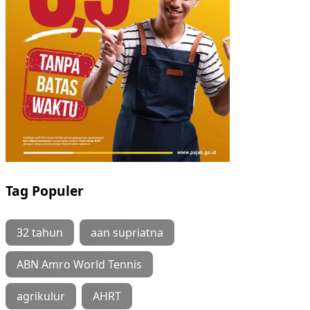
Tag Populer
32 tahun
aan supriatna
ABN Amro World Tennis
agrikulur
AHRT