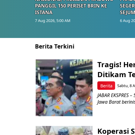
PANGGIL 150 PERISET BRIN KE
SEGER
ISTANA
SEJUM
7 Aug 2026, 5:00 AM
6 Aug 20
Berita Terkini
Tragis! H
Ditikam T
Berita
Sabtu, 8 A
JABAR EKSPRES – S
Jawa Barat berini
Koperasi 