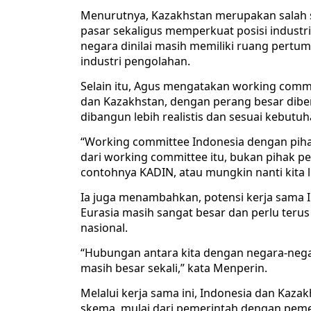
Menurutnya, Kazakhstan merupakan salah s
pasar sekaligus memperkuat posisi industr
negara dinilai masih memiliki ruang pertu
industri pengolahan.
Selain itu, Agus mengatakan working commi
dan Kazakhstan, dengan perang besar dibe
dibangun lebih realistis dan sesuai kebutuh
“Working committee Indonesia dengan piha
dari working committee itu, bukan pihak pe
contohnya KADIN, atau mungkin nanti kita lib
Ia juga menambahkan, potensi kerja sama
Eurasia masih sangat besar dan perlu teru
nasional.
“Hubungan antara kita dengan negara-nega
masih besar sekali,” kata Menperin.
Melalui kerja sama ini, Indonesia dan Kaz
skema, mulai dari pemerintah dengan peme