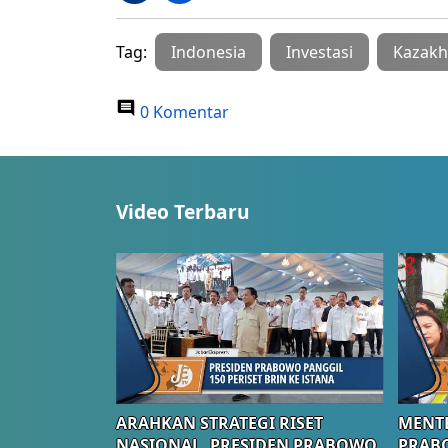
Tag:
Indonesia
Investasi
Kazakh
0 Komentar
Video Terbaru
ARAHKAN STRATEGI RISET
MENTE
NASIONAL, PRESIDEN PRABOWO
PRAB