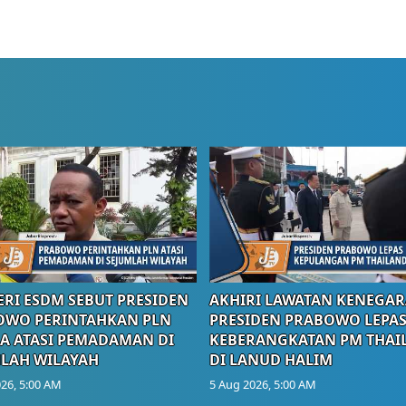
RI ESDM SEBUT PRESIDEN
AKHIRI LAWATAN KENEGAR
OWO PERINTAHKAN PLN
PRESIDEN PRABOWO LEPA
A ATASI PEMADAMAN DI
KEBERANGKATAN PM THAI
LAH WILAYAH
DI LANUD HALIM
26, 5:00 AM
5 Aug 2026, 5:00 AM