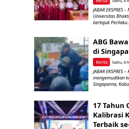
Berita
Sabtu, 8 A
JABAR EKSPRES – 
Universitas Bhak
bertajuk Perilaku..
ABG Bawa 
di Singapa
Berita
Sabtu, 8 A
JABAR EKSPRES –
mengemudikan ken
Singaparna, Kabup
17 Tahun 
Kalibrasi 
Terbaik se