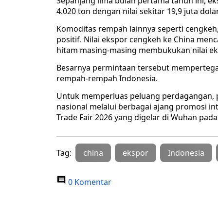
Sepanjang lima bulan pertama tahun ini, e
4.020 ton dengan nilai sekitar 19,9 juta dola
Komoditas rempah lainnya seperti cengkeh, 
positif. Nilai ekspor cengkeh ke China menc
hitam masing-masing membukukan nilai ekspo
Besarnya permintaan tersebut mempertegas 
rempah-rempah Indonesia.
Untuk memperluas peluang perdagangan, 
nasional melalui berbagai ajang promosi in
Trade Fair 2026 yang digelar di Wuhan pada 
Tag:
china
ekspor
Indonesia
0 Komentar