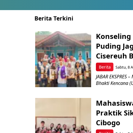
Berita Terkini
Konseling 
Puding Ja
Cisereuh 
Berita
Sabtu, 8 A
JABAR EKSPRES – 
Bhakti Kencana (U
Mahasiswa
Praktik Si
Cibogo