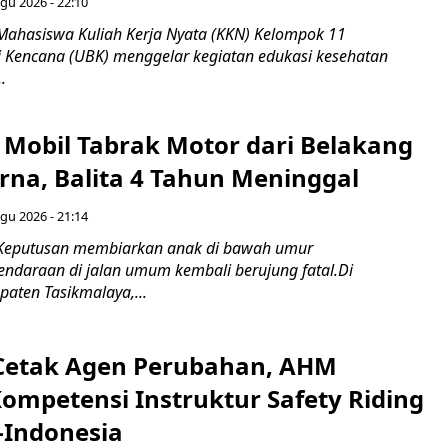
gu 2026 - 22:10
Mahasiswa Kuliah Kerja Nyata (KKN) Kelompok 11
ti Kencana (UBK) menggelar kegiatan edukasi kesehatan
.
Mobil Tabrak Motor dari Belakang
rna, Balita 4 Tahun Meninggal
gu 2026 - 21:14
 Keputusan membiarkan anak di bawah umur
daraan di jalan umum kembali berujung fatal.Di
aten Tasikmalaya,...
Cetak Agen Perubahan, AHM
Kompetensi Instruktur Safety Riding
-Indonesia