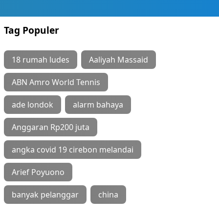
Tag Populer
18 rumah ludes
Aaliyah Massaid
ABN Amro World Tennis
ade londok
alarm bahaya
Anggaran Rp200 juta
angka covid 19 cirebon melandai
Arief Poyuono
banyak pelanggar
china