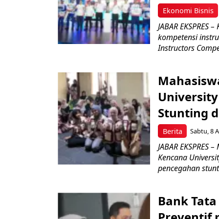
Ekonomi Bisnis
JABAR EKSPRES – 
kompetensi instru
Instructors Compet
Mahasiswa
Universit
Stunting 
Berita
Sabtu, 8 A
JABAR EKSPRES – 
Kencana Universi
pencegahan stunti
Bank Tata
Preventif 