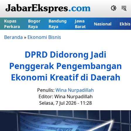
Kupas
Bogor
Bandung
Jawa
Nasional
Ekbis
Perkara
Raya
Raya
Barat
Beranda
»
Ekonomi Bisnis
DPRD Didorong Jadi
Penggerak Pengembangan
Ekonomi Kreatif di Daerah
Penulis:
Wina Nurpadillah
Editor: Wina Nurpadillah
Selasa, 7 Jul 2026 - 11:28