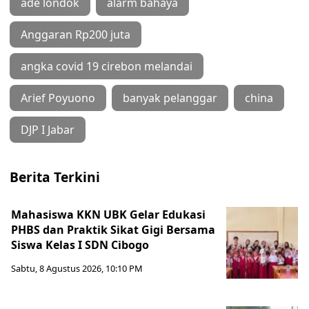
ade londok
alarm bahaya
Anggaran Rp200 juta
angka covid 19 cirebon melandai
Arief Poyuono
banyak pelanggar
china
DJP I Jabar
Berita Terkini
Mahasiswa KKN UBK Gelar Edukasi
PHBS dan Praktik Sikat Gigi Bersama
Siswa Kelas I SDN Cibogo
Sabtu, 8 Agustus 2026, 10:10 PM