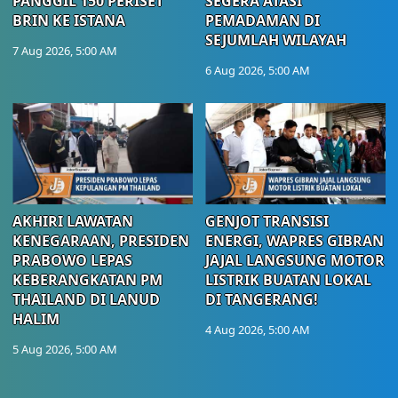
PANGGIL 150 PERISET
SEGERA ATASI
BRIN KE ISTANA
PEMADAMAN DI
SEJUMLAH WILAYAH
7 Aug 2026, 5:00 AM
6 Aug 2026, 5:00 AM
AKHIRI LAWATAN
GENJOT TRANSISI
KENEGARAAN, PRESIDEN
ENERGI, WAPRES GIBRAN
PRABOWO LEPAS
JAJAL LANGSUNG MOTOR
KEBERANGKATAN PM
LISTRIK BUATAN LOKAL
THAILAND DI LANUD
DI TANGERANG!
HALIM
4 Aug 2026, 5:00 AM
5 Aug 2026, 5:00 AM