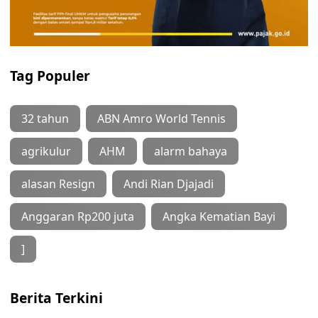
Tag Populer
32 tahun
ABN Amro World Tennis
agrikulur
AHM
alarm bahaya
alasan Resign
Andi Rian Djajadi
Anggaran Rp200 juta
Angka Kematian Bayi
]
Berita Terkini