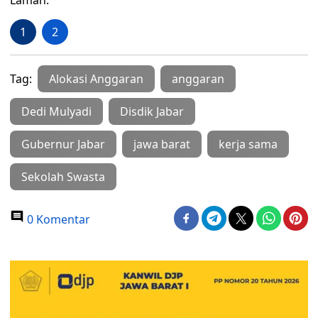
Laman:
1
2
Tag:
Alokasi Anggaran
anggaran
Dedi Mulyadi
Disdik Jabar
Gubernur Jabar
jawa barat
kerja sama
Sekolah Swasta
0 Komentar