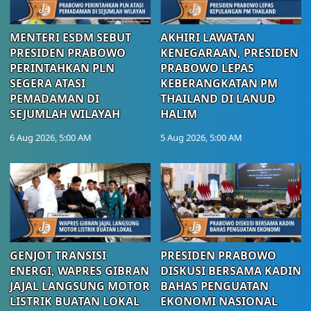
MENTERI ESDM SEBUT
AKHIRI LAWATAN
PRESIDEN PRABOWO
KENEGARAAN, PRESIDEN
PERINTAHKAN PLN
PRABOWO LEPAS
SEGERA ATASI
KEBERANGKATAN PM
PEMADAMAN DI
THAILAND DI LANUD
SEJUMLAH WILAYAH
HALIM
6 Aug 2026, 5:00 AM
5 Aug 2026, 5:00 AM
GENJOT TRANSISI
PRESIDEN PRABOWO
ENERGI, WAPRES GIBRAN
DISKUSI BERSAMA KADIN
JAJAL LANGSUNG MOTOR
BAHAS PENGUATAN
LISTRIK BUATAN LOKAL
EKONOMI NASIONAL