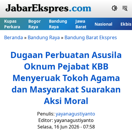
Kupas
Bogor
Bandung
Jawa
Nasional
Ekbis
Perkara
Raya
Raya
Barat
Beranda
»
Bandung Raya
»
Bandung Barat Ekspres
Dugaan Perbuatan Asusila
Oknum Pejabat KBB
Menyeruak Tokoh Agama
dan Masyarakat Suarakan
Aksi Moral
Penulis:
yayanagustiyanto
Editor: yayanagustiyanto
Selasa, 16 Jun 2026 - 07:58