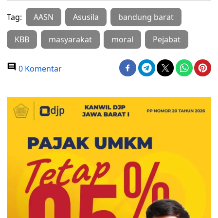
Tag:
AASN
Asusila
bandung barat
KBB
masyarakat
moral
Pejabat
0 Komentar