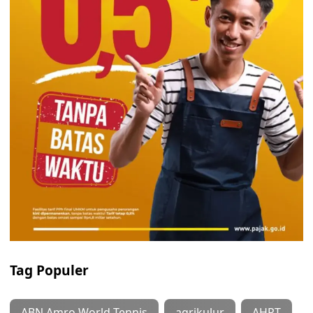
Tag Populer
ABN Amro World Tennis
agrikulur
AHRT