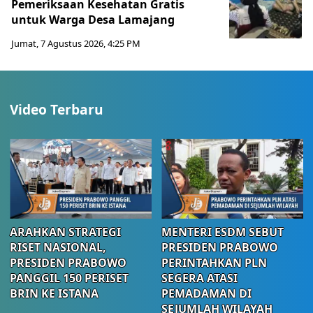
Pemeriksaan Kesehatan Gratis
untuk Warga Desa Lamajang
Jumat, 7 Agustus 2026, 4:25 PM
Video Terbaru
ARAHKAN STRATEGI
MENTERI ESDM SEBUT
RISET NASIONAL,
PRESIDEN PRABOWO
PRESIDEN PRABOWO
PERINTAHKAN PLN
PANGGIL 150 PERISET
SEGERA ATASI
BRIN KE ISTANA
PEMADAMAN DI
SEJUMLAH WILAYAH