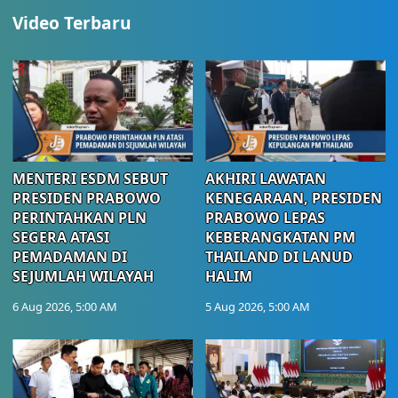
Video Terbaru
MENTERI ESDM SEBUT
AKHIRI LAWATAN
PRESIDEN PRABOWO
KENEGARAAN, PRESIDEN
PERINTAHKAN PLN
PRABOWO LEPAS
SEGERA ATASI
KEBERANGKATAN PM
PEMADAMAN DI
THAILAND DI LANUD
SEJUMLAH WILAYAH
HALIM
6 Aug 2026, 5:00 AM
5 Aug 2026, 5:00 AM