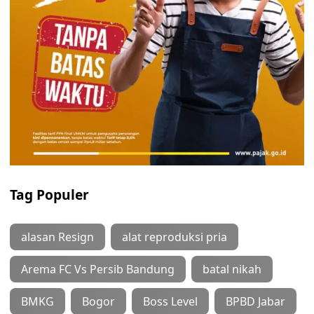
Tag Populer
alasan Resign
alat reproduksi pria
Arema FC Vs Persib Bandung
batal nikah
BMKG
Bogor
Boss Level
BPBD Jabar