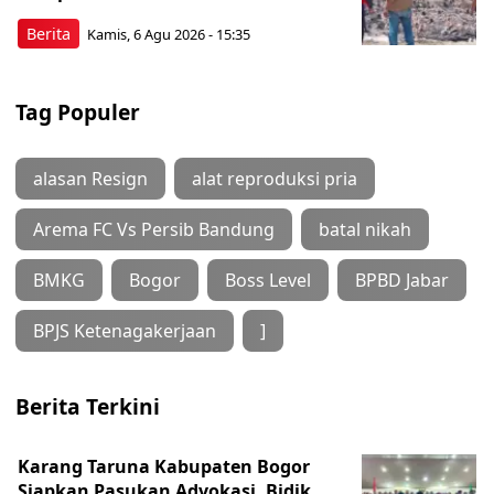
Berita
Kamis, 6 Agu 2026 - 15:35
Tag Populer
alasan Resign
alat reproduksi pria
Arema FC Vs Persib Bandung
batal nikah
BMKG
Bogor
Boss Level
BPBD Jabar
BPJS Ketenagakerjaan
]
Berita Terkini
Karang Taruna Kabupaten Bogor
Siapkan Pasukan Advokasi, Bidik