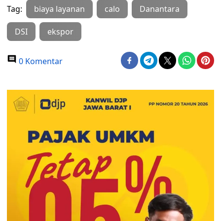
Tag:
biaya layanan
calo
Danantara
DSI
ekspor
0 Komentar