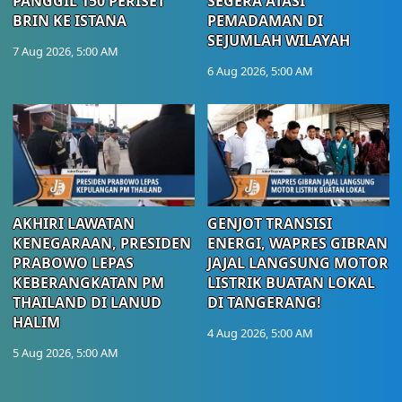
PANGGIL 150 PERISET
SEGERA ATASI
BRIN KE ISTANA
PEMADAMAN DI
SEJUMLAH WILAYAH
7 Aug 2026, 5:00 AM
6 Aug 2026, 5:00 AM
AKHIRI LAWATAN
GENJOT TRANSISI
KENEGARAAN, PRESIDEN
ENERGI, WAPRES GIBRAN
PRABOWO LEPAS
JAJAL LANGSUNG MOTOR
KEBERANGKATAN PM
LISTRIK BUATAN LOKAL
THAILAND DI LANUD
DI TANGERANG!
HALIM
4 Aug 2026, 5:00 AM
5 Aug 2026, 5:00 AM