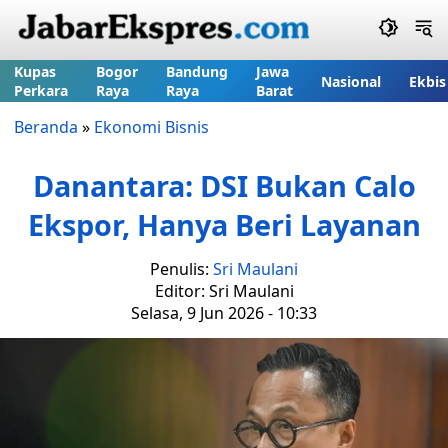
Kupas
Bogor
Bandung
Jawa
Nasional
Ekbis
Perkara
Raya
Raya
Barat
Beranda
»
Ekonomi Bisnis
Danantara: DSI Bukan Calo
Ekspor, Hanya Beri Layanan
Penulis:
Sri Maulani
Editor: Sri Maulani
Selasa, 9 Jun 2026 - 10:33