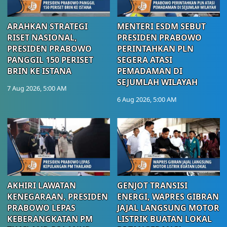
ARAHKAN STRATEGI
MENTERI ESDM SEBUT
RISET NASIONAL,
PRESIDEN PRABOWO
PRESIDEN PRABOWO
PERINTAHKAN PLN
PANGGIL 150 PERISET
SEGERA ATASI
BRIN KE ISTANA
PEMADAMAN DI
SEJUMLAH WILAYAH
7 Aug 2026, 5:00 AM
6 Aug 2026, 5:00 AM
AKHIRI LAWATAN
GENJOT TRANSISI
KENEGARAAN, PRESIDEN
ENERGI, WAPRES GIBRAN
PRABOWO LEPAS
JAJAL LANGSUNG MOTOR
KEBERANGKATAN PM
LISTRIK BUATAN LOKAL