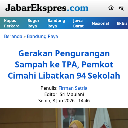
Kupas
Bogor
Bandung
Jawa
Nasional
Ekbis
Perkara
Raya
Raya
Barat
Beranda
»
Bandung Raya
Gerakan Pengurangan
Sampah ke TPA, Pemkot
Cimahi Libatkan 94 Sekolah
Penulis:
Firman Satria
Editor: Sri Maulani
Senin, 8 Jun 2026 - 14:46