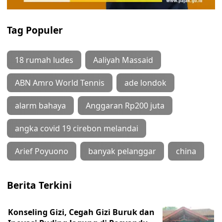
Tag Populer
18 rumah ludes
Aaliyah Massaid
ABN Amro World Tennis
ade londok
alarm bahaya
Anggaran Rp200 juta
angka covid 19 cirebon melandai
Arief Poyuono
banyak pelanggar
china
Berita Terkini
Konseling Gizi, Cegah Gizi Buruk dan