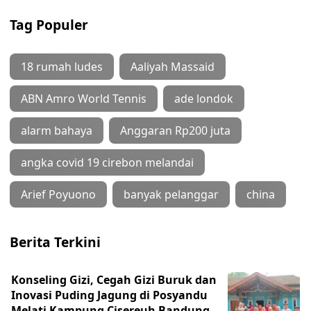
Tag Populer
18 rumah ludes
Aaliyah Massaid
ABN Amro World Tennis
ade londok
alarm bahaya
Anggaran Rp200 juta
angka covid 19 cirebon melandai
Arief Poyuono
banyak pelanggar
china
Berita Terkini
Konseling Gizi, Cegah Gizi Buruk dan
Inovasi Puding Jagung di Posyandu
Melati Kampung Cisereuh Bandung