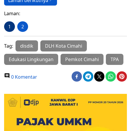
Laman berikutnya
Laman:
1
2
Tag:
disdik
DLH Kota Cimahi
Edukasi Lingkungan
Pemkot Cimahi
TPA
0 Komentar