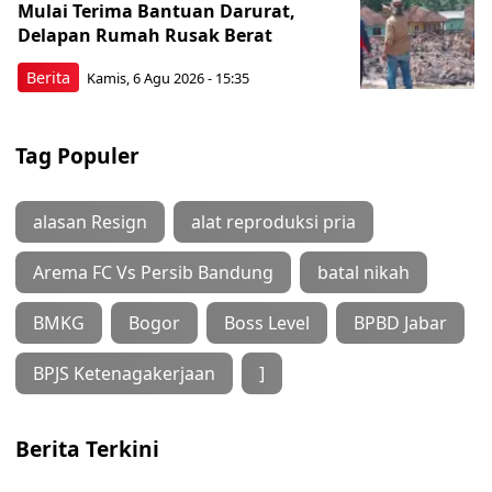
Mulai Terima Bantuan Darurat,
Delapan Rumah Rusak Berat
Berita
Kamis, 6 Agu 2026 - 15:35
Tag Populer
alasan Resign
alat reproduksi pria
Arema FC Vs Persib Bandung
batal nikah
BMKG
Bogor
Boss Level
BPBD Jabar
BPJS Ketenagakerjaan
]
Berita Terkini