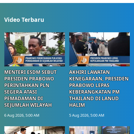
Video Terbaru
MENTERI ESDM SEBUT
AKHIRI LAWATAN
PRESIDEN PRABOWO
KENEGARAAN, PRESIDEN
PERINTAHKAN PLN
PRABOWO LEPAS
SEGERA ATASI
KEBERANGKATAN PM
PEMADAMAN DI
THAILAND DI LANUD
SEJUMLAH WILAYAH
HALIM
6 Aug 2026, 5:00 AM
5 Aug 2026, 5:00 AM