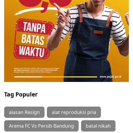
Tag Populer
alasan Resign
alat reproduksi pria
Arema FC Vs Persib Bandung
batal nikah