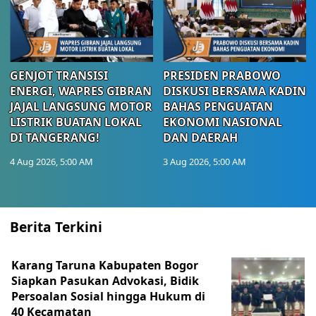
GENJOT TRANSISI
PRESIDEN PRABOWO
ENERGI, WAPRES GIBRAN
DISKUSI BERSAMA KADIN
JAJAL LANGSUNG MOTOR
BAHAS PENGUATAN
LISTRIK BUATAN LOKAL
EKONOMI NASIONAL
DI TANGERANG!
DAN DAERAH
4 Aug 2026, 5:00 AM
3 Aug 2026, 5:00 AM
Berita Terkini
Karang Taruna Kabupaten Bogor
Siapkan Pasukan Advokasi, Bidik
Persoalan Sosial hingga Hukum di
40 Kecamatan