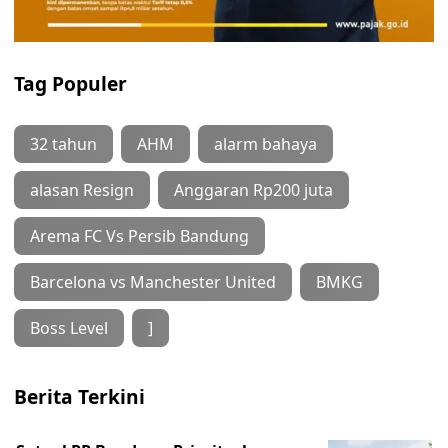
Tag Populer
32 tahun
AHM
alarm bahaya
alasan Resign
Anggaran Rp200 juta
Arema FC Vs Persib Bandung
Barcelona vs Manchester United
BMKG
Boss Level
]
Berita Terkini