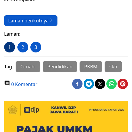
Laman berikutnya
Laman:
1
2
3
Tag:
Cimahi
Pendidikan
PKBM
skb
0 Komentar