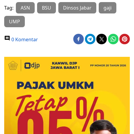
Tag:
ASN
BSU
Dinsos Jabar
gaji
UMP
0 Komentar