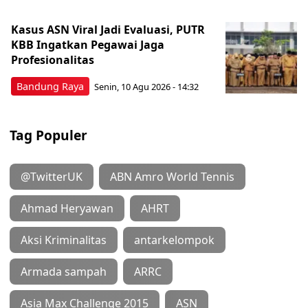
Kasus ASN Viral Jadi Evaluasi, PUTR
KBB Ingatkan Pegawai Jaga
Profesionalitas
Bandung Raya
Senin, 10 Agu 2026 - 14:32
Tag Populer
@TwitterUK
ABN Amro World Tennis
Ahmad Heryawan
AHRT
Aksi Kriminalitas
antarkelompok
Armada sampah
ARRC
Asia Max Challenge 2015
ASN