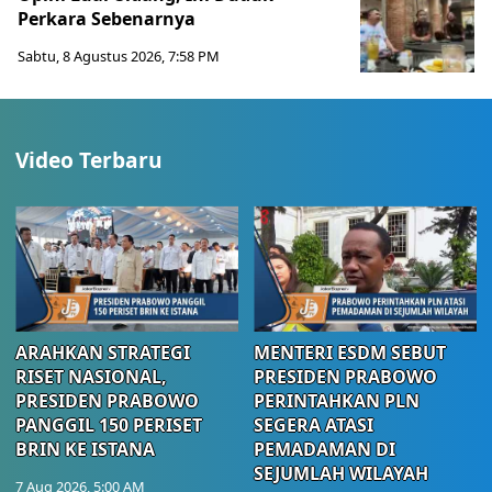
Perkara Sebenarnya ​
Sabtu, 8 Agustus 2026, 7:58 PM
Video Terbaru
ARAHKAN STRATEGI
MENTERI ESDM SEBUT
RISET NASIONAL,
PRESIDEN PRABOWO
PRESIDEN PRABOWO
PERINTAHKAN PLN
PANGGIL 150 PERISET
SEGERA ATASI
BRIN KE ISTANA
PEMADAMAN DI
SEJUMLAH WILAYAH
7 Aug 2026, 5:00 AM