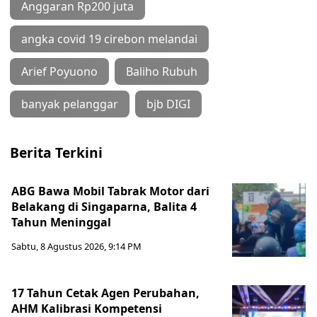
Anggaran Rp200 juta
angka covid 19 cirebon melandai
Arief Poyuono
Baliho Rubuh
banyak pelanggar
bjb DIGI
Berita Terkini
ABG Bawa Mobil Tabrak Motor dari
Belakang di Singaparna, Balita 4
Tahun Meninggal
Sabtu, 8 Agustus 2026, 9:14 PM
17 Tahun Cetak Agen Perubahan,
AHM Kalibrasi Kompetensi