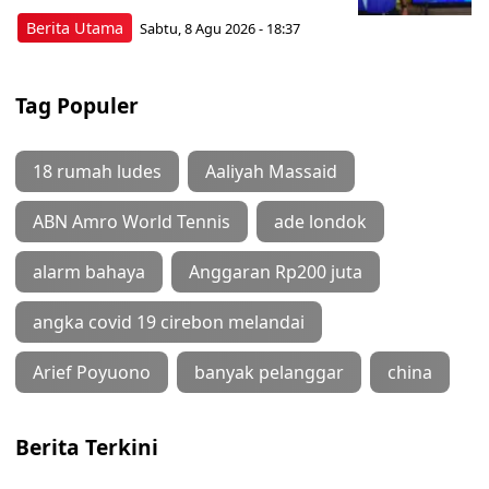
Berita Utama
Sabtu, 8 Agu 2026 - 18:37
Tag Populer
18 rumah ludes
Aaliyah Massaid
ABN Amro World Tennis
ade londok
alarm bahaya
Anggaran Rp200 juta
angka covid 19 cirebon melandai
Arief Poyuono
banyak pelanggar
china
Berita Terkini