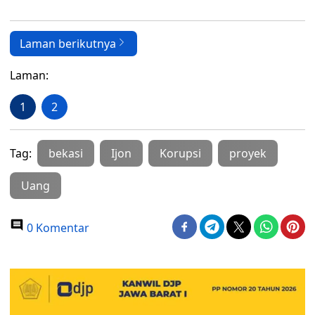
Laman berikutnya
Laman:
1
2
Tag:
bekasi
Ijon
Korupsi
proyek
Uang
0 Komentar