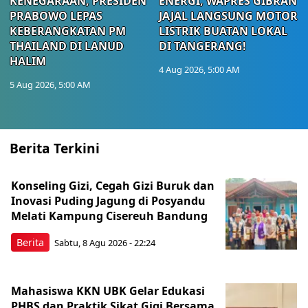
KENEGARAAN, PRESIDEN
ENERGI, WAPRES GIBRAN
PRABOWO LEPAS
JAJAL LANGSUNG MOTOR
KEBERANGKATAN PM
LISTRIK BUATAN LOKAL
THAILAND DI LANUD
DI TANGERANG!
HALIM
4 Aug 2026, 5:00 AM
5 Aug 2026, 5:00 AM
Berita Terkini
Konseling Gizi, Cegah Gizi Buruk dan
Inovasi Puding Jagung di Posyandu
Melati Kampung Cisereuh Bandung
Berita
Sabtu, 8 Agu 2026 - 22:24
Mahasiswa KKN UBK Gelar Edukasi
PHBS dan Praktik Sikat Gigi Bersama