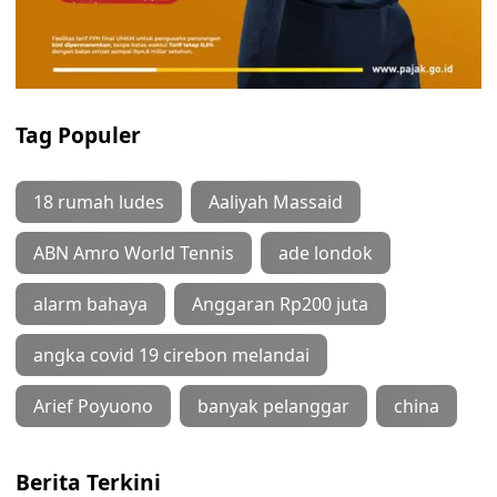
Tag Populer
18 rumah ludes
Aaliyah Massaid
ABN Amro World Tennis
ade londok
alarm bahaya
Anggaran Rp200 juta
angka covid 19 cirebon melandai
Arief Poyuono
banyak pelanggar
china
Berita Terkini