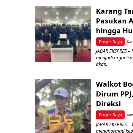
Karang Ta
Pasukan Ad
hingga Hu
Bogor Raya
Kam
JABAR EKSPRES – 
menjadi organisa
akan...
Walkot Bo
Dirum PPJ
Direksi
Bogor Raya
Kam
JABAR EKSPRES – 
menghormati kep