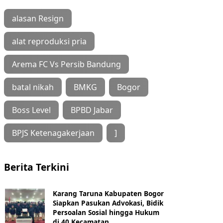
alasan Resign
alat reproduksi pria
Arema FC Vs Persib Bandung
batal nikah
BMKG
Bogor
Boss Level
BPBD Jabar
BPJS Ketenagakerjaan
]
Berita Terkini
Karang Taruna Kabupaten Bogor
Siapkan Pasukan Advokasi, Bidik
Persoalan Sosial hingga Hukum
di 40 Kecamatan