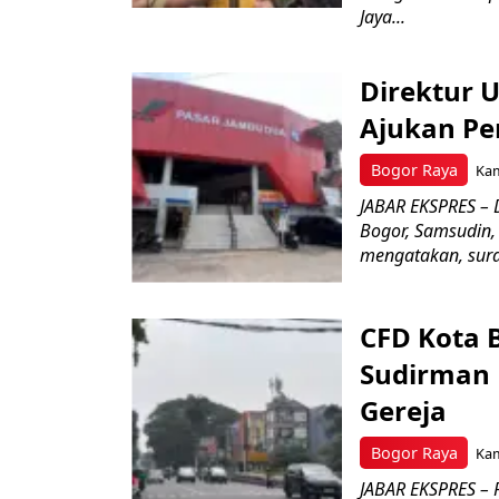
Jaya...
Direktur 
Ajukan Pe
Bogor Raya
Kam
JABAR EKSPRES – 
Bogor, Samsudin,
mengatakan, surat
CFD Kota 
Sudirman 
Gereja
Bogor Raya
Kam
JABAR EKSPRES – 