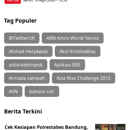
Senin, 10 Agu 2026 - 13:53
Tag Populer
@TwitterUK
ABN Amro World Tennis
Ahmad Heryawan
Aksi Kriminalitas
antarkelompok
Aplikasi RSE
Armada sampah
Asia Max Challenge 2015
ASN
bansos cair
Berita Terkini
Cek Kesiapan Polrestabes Bandung,