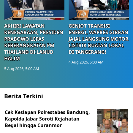
AKHIRI LAWATAN
GENJOT TRANSISI
KENEGARAAN, PRESIDEN
ENERGI, WAPRES GIBRAN
PRABOWO LEPAS
JAJAL LANGSUNG MOTOR
KEBERANGKATAN PM
LISTRIK BUATAN LOKAL
THAILAND DI LANUD
DI TANGERANG!
HALIM
4 Aug 2026, 5:00 AM
5 Aug 2026, 5:00 AM
Berita Terkini
Cek Kesiapan Polrestabes Bandung,
Kapolda Jabar Soroti Kejahatan
Begal hingga Curanmor