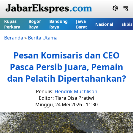
Kupas
Bogor
Bandung
Jawa
Nasional
Ekbis
Perkara
Raya
Raya
Barat
Beranda
»
Berita Utama
Pesan Komisaris dan CEO
Pasca Persib Juara, Pemain
dan Pelatih Dipertahankan?
Penulis:
Hendrik Muchlison
Editor: Tiara Disa Pratiwi
Minggu, 24 Mei 2026 - 11:30