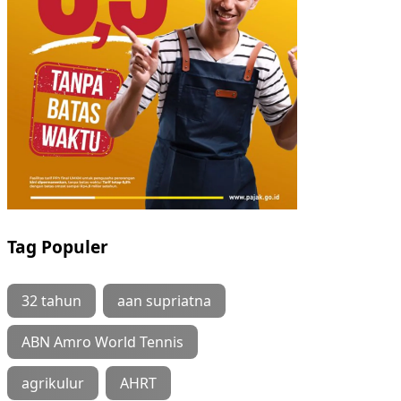
Tag Populer
32 tahun
aan supriatna
ABN Amro World Tennis
agrikulur
AHRT