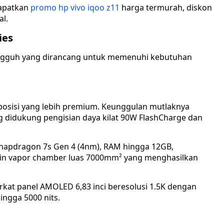
dapatkan
promo hp vivo iqoo z11
harga termurah, diskon
l.
ies
tangguh yang dirancang untuk memenuhi kebutuhan
posisi yang lebih premium. Keunggulan mutlaknya
g didukung pengisian daya kilat 90W FlashCharge dan
Snapdragon 7s Gen 4 (4nm), RAM hingga 12GB,
gin vapor chamber luas 7000mm² yang menghasilkan
kat panel AMOLED 6,83 inci beresolusi 1.5K dengan
ingga 5000 nits.