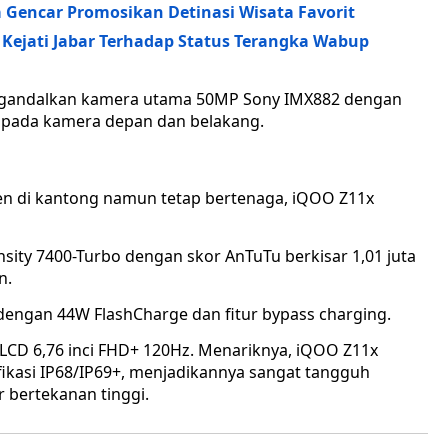
 Gencar Promosikan Detinasi Wisata Favorit
ejati Jabar Terhadap Status Terangka Wabup
ngandalkan kamera utama 50MP Sony IMX882 dengan
 pada kamera depan dan belakang.
isien di kantong namun tetap bertenaga, iQOO Z11x
nsity 7400-Turbo dengan skor AnTuTu berkisar 1,01 juta
n.
dengan 44W FlashCharge dan fitur bypass charging.
 LCD 6,76 inci FHD+ 120Hz. Menariknya, iQOO Z11x
ifikasi IP68/IP69+, menjadikannya sangat tangguh
 bertekanan tinggi.