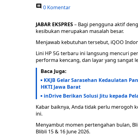
0 Komentar
JABAR EKSPRES
– Bagi pengguna aktif denga
kesibukan merupakan masalah besar.
Menjawab kebutuhan tersebut, iQOO Indones
Lini HP 5G terbaru ini langsung mencuri pe
performa kencang, dan layar yang sangat l
Baca Juga:
KKJB Gelar Sarasehan Kedaulatan P
HKTI Jawa Barat
inDrive Berikan Solusi Jitu kepada P
Kabar baiknya, Anda tidak perlu merogoh 
ini.
Menyambut momen pertengahan bulan, Bli
Blibli 15 & 16 June 2026.