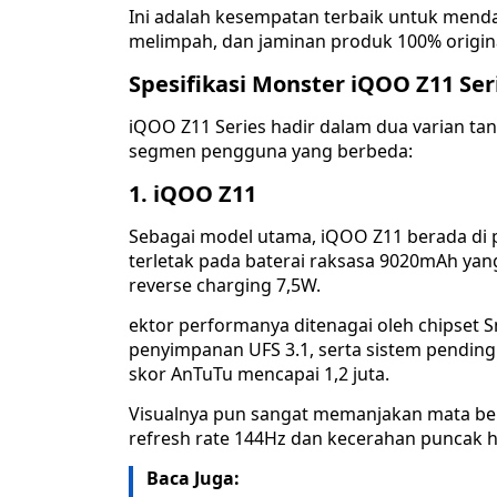
Ini adalah kesempatan terbaik untuk men
melimpah, dan jaminan produk 100% origina
Spesifikasi Monster iQOO Z11 Ser
iQOO Z11 Series hadir dalam dua varian 
segmen pengguna yang berbeda:
1. iQOO Z11
Sebagai model utama, iQOO Z11 berada di 
terletak pada baterai raksasa 9020mAh yan
reverse charging 7,5W.
ektor performanya ditenagai oleh chipset 
penyimpanan UFS 3.1, serta sistem pendin
skor AnTuTu mencapai 1,2 juta.
Visualnya pun sangat memanjakan mata ber
refresh rate 144Hz dan kecerahan puncak h
Baca Juga: