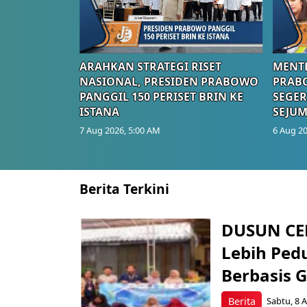
ARAHKAN STRATEGI RISET
MENTE
NASIONAL, PRESIDEN PRABOWO
PRAB
PANGGIL 150 PERISET BRIN KE
SEGER
ISTANA
SEJUM
7 Aug 2026, 5:00 AM
6 Aug 20
Berita Terkini
DUSUN CE
Lebih Ped
Berbasis 
Berita
Sabtu, 8 A