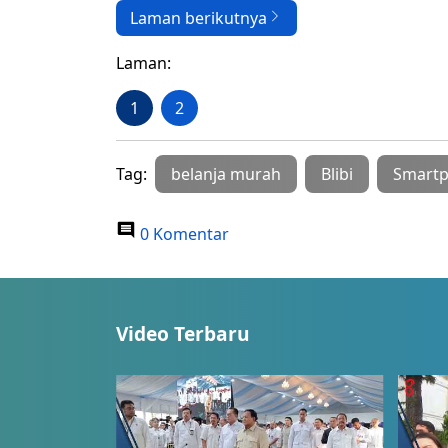
Laman berikutnya
Laman:
1
2
Tag:
belanja murah
Blibi
Smart
0 Komentar
Video Terbaru