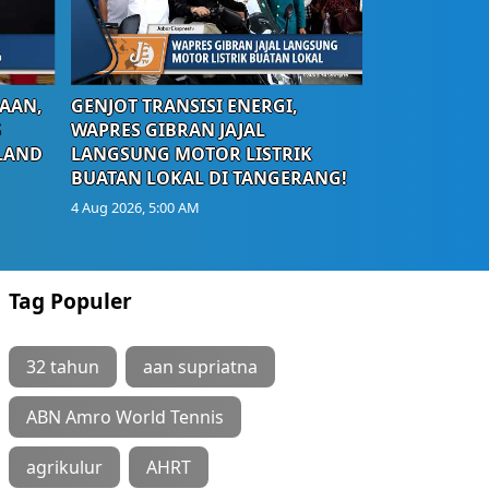
AAN,
GENJOT TRANSISI ENERGI,
S
WAPRES GIBRAN JAJAL
LAND
LANGSUNG MOTOR LISTRIK
BUATAN LOKAL DI TANGERANG!
4 Aug 2026, 5:00 AM
Tag Populer
32 tahun
aan supriatna
ABN Amro World Tennis
agrikulur
AHRT