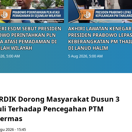
RI ESDM SEBUT PRESIDEN
AKHIRI LAWATAN KENEGAR
OWO PERINTAHKAN PLN
PRESIDEN PRABOWO LEPA
A ATASI PEMADAMAN DI
KEBERANGKATAN PM THAI
LAH WILAYAH
DI LANUD HALIM
26, 5:00 AM
5 Aug 2026, 5:00 AM
RDIK Dorong Masyarakat Dusun 3
uli Terhadap Pencegahan PTM
Germas
gu 2026 - 15:45