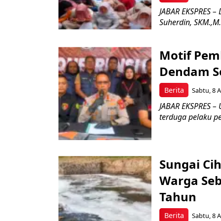
JABAR EKSPRES – D
Suherdin, SKM.,M.KK
Motif Pem
Dendam Se
Berita
Sabtu, 8 A
JABAR EKSPRES – U
terduga pelaku pe
Sungai Ci
Warga Seb
Tahun
Berita
Sabtu, 8 A