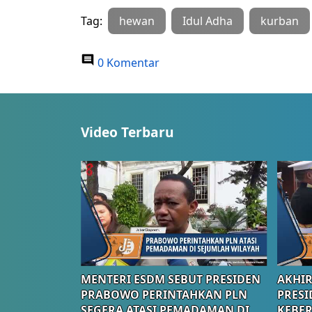
Tag:
hewan
Idul Adha
kurban
0 Komentar
Video Terbaru
MENTERI ESDM SEBUT PRESIDEN
AKHIR
PRABOWO PERINTAHKAN PLN
PRESI
SEGERA ATASI PEMADAMAN DI
KEBE