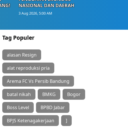
ANG!
NASIONAL DAN DAERAH
3 Aug 2026, 5:00 AM
Tag Populer
alasan Resign
alat reproduksi pria
Arema FC Vs Persib Bandung
batal nikah
BMKG
Bogor
Boss Level
BPBD Jabar
BPJS Ketenagakerjaan
]