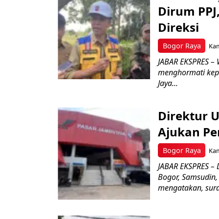
Dirum PPJ
Direksi
Bogor Raya
Kam
JABAR EKSPRES – 
menghormati kep
Jaya...
Direktur 
Ajukan Pe
Bogor Raya
Kam
JABAR EKSPRES – 
Bogor, Samsudin,
mengatakan, surat