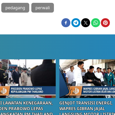
pedagang
perwali
I LAWATAN KENEGARAAN,
GENJOT TRANSISI ENERGI,
DEN PRABOWO LEPAS
WAPRES GIBRAN JAJAL
RANGKATAN PM THAILAND
LANGSUNG MOTOR LISTRI