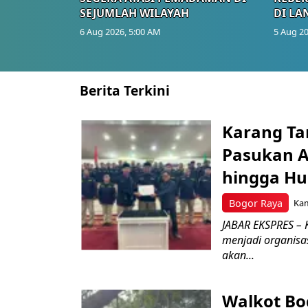
SEJUMLAH WILAYAH
DI LA
6 Aug 2026, 5:00 AM
5 Aug 20
Berita Terkini
Karang Ta
Pasukan Ad
hingga Hu
Bogor Raya
Kam
JABAR EKSPRES – 
menjadi organisa
akan...
Walkot Bo