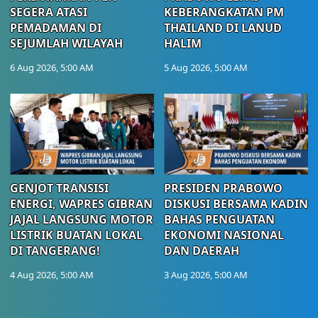
SEGERA ATASI
KEBERANGKATAN PM
PEMADAMAN DI
THAILAND DI LANUD
SEJUMLAH WILAYAH
HALIM
6 Aug 2026, 5:00 AM
5 Aug 2026, 5:00 AM
GENJOT TRANSISI
PRESIDEN PRABOWO
ENERGI, WAPRES GIBRAN
DISKUSI BERSAMA KADIN
JAJAL LANGSUNG MOTOR
BAHAS PENGUATAN
LISTRIK BUATAN LOKAL
EKONOMI NASIONAL
DI TANGERANG!
DAN DAERAH
4 Aug 2026, 5:00 AM
3 Aug 2026, 5:00 AM