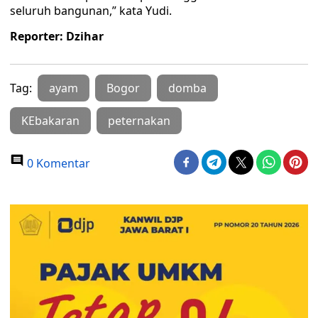
seluruh bangunan,” kata Yudi.
Reporter: Dzihar
Tag:
ayam
Bogor
domba
KEbakaran
peternakan
0 Komentar