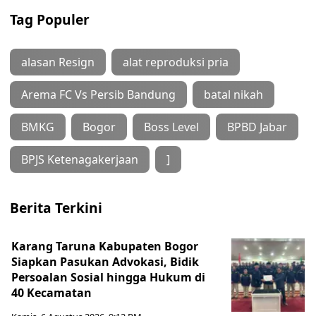
Tag Populer
alasan Resign
alat reproduksi pria
Arema FC Vs Persib Bandung
batal nikah
BMKG
Bogor
Boss Level
BPBD Jabar
BPJS Ketenagakerjaan
]
Berita Terkini
Karang Taruna Kabupaten Bogor
Siapkan Pasukan Advokasi, Bidik
Persoalan Sosial hingga Hukum di
40 Kecamatan