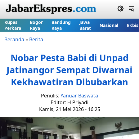
Kupas
Bogor
Bandung
Jawa
Nasional
Ekbis
Perkara
Raya
Raya
Barat
Beranda
»
Berita
Nobar Pesta Babi di Unpad
Jatinangor Sempat Diwarnai
Kekhawatiran Dibubarkan
Penulis:
Yanuar Baswata
Editor: H Priyadi
Kamis, 21 Mei 2026 - 16:25