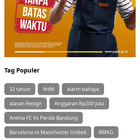
Tag Populer
32 tahun
AHM
alarm bahaya
alasan Resign
Anggaran Rp200 juta
Arema FC Vs Persib Bandung
Barcelona vs Manchester United
BMKG