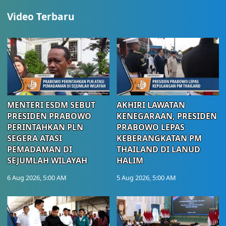
Video Terbaru
MENTERI ESDM SEBUT
AKHIRI LAWATAN
PRESIDEN PRABOWO
KENEGARAAN, PRESIDEN
PERINTAHKAN PLN
PRABOWO LEPAS
SEGERA ATASI
KEBERANGKATAN PM
PEMADAMAN DI
THAILAND DI LANUD
SEJUMLAH WILAYAH
HALIM
6 Aug 2026, 5:00 AM
5 Aug 2026, 5:00 AM