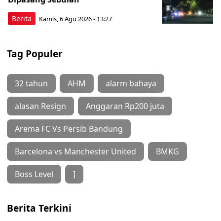
Berita
Kamis, 6 Agu 2026 - 13:27
Tag Populer
32 tahun
AHM
alarm bahaya
alasan Resign
Anggaran Rp200 juta
Arema FC Vs Persib Bandung
Barcelona vs Manchester United
BMKG
Boss Level
]
Berita Terkini