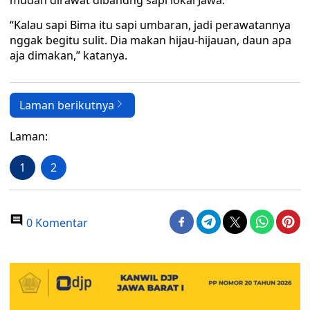
mudah dirawat dibandng sapi lokal Jawa.
“Kalau sapi Bima itu sapi umbaran, jadi perawatannya
nggak begitu sulit. Dia makan hijau-hijauan, daun apa
aja dimakan,” katanya.
Laman berikutnya
Laman:
1
2
0 Komentar