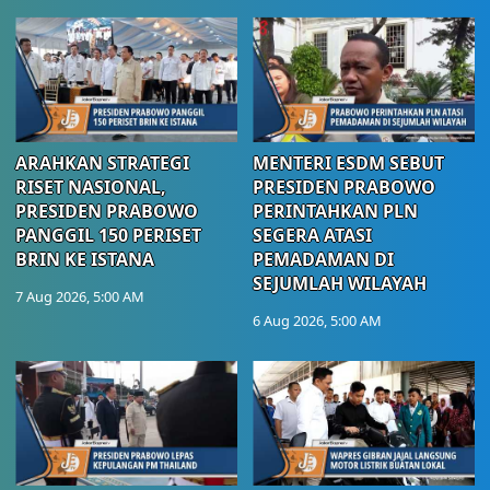
ARAHKAN STRATEGI
MENTERI ESDM SEBUT
RISET NASIONAL,
PRESIDEN PRABOWO
PRESIDEN PRABOWO
PERINTAHKAN PLN
PANGGIL 150 PERISET
SEGERA ATASI
BRIN KE ISTANA
PEMADAMAN DI
SEJUMLAH WILAYAH
7 Aug 2026, 5:00 AM
6 Aug 2026, 5:00 AM