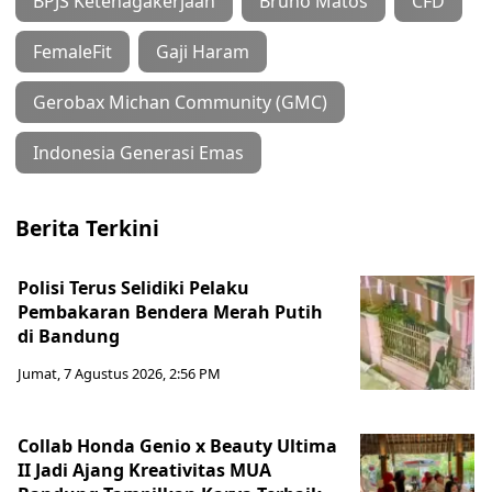
BPJS Ketenagakerjaan
Bruno Matos
CFD
FemaleFit
Gaji Haram
Gerobax Michan Community (GMC)
Indonesia Generasi Emas
Berita Terkini
Polisi Terus Selidiki Pelaku
Pembakaran Bendera Merah Putih
di Bandung
Jumat, 7 Agustus 2026, 2:56 PM
Collab Honda Genio x Beauty Ultima
II Jadi Ajang Kreativitas MUA