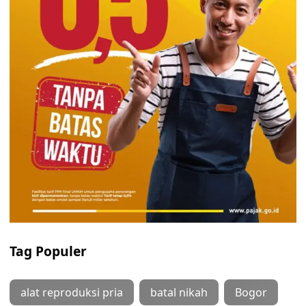
Tag Populer
alat reproduksi pria
batal nikah
Bogor