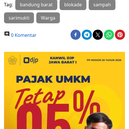
Tag:
bandung barat
blokade
sampah
sarimukti
Warga
0 Komentar