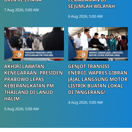
SEJUMLAH WILAYAH
7 Aug 2026, 5:00 AM
6 Aug 2026, 5:00 AM
AKHIRI LAWATAN
GENJOT TRANSISI
KENEGARAAN, PRESIDEN
ENERGI, WAPRES GIBRAN
PRABOWO LEPAS
JAJAL LANGSUNG MOTOR
KEBERANGKATAN PM
LISTRIK BUATAN LOKAL
THAILAND DI LANUD
DI TANGERANG!
HALIM
4 Aug 2026, 5:00 AM
5 Aug 2026, 5:00 AM