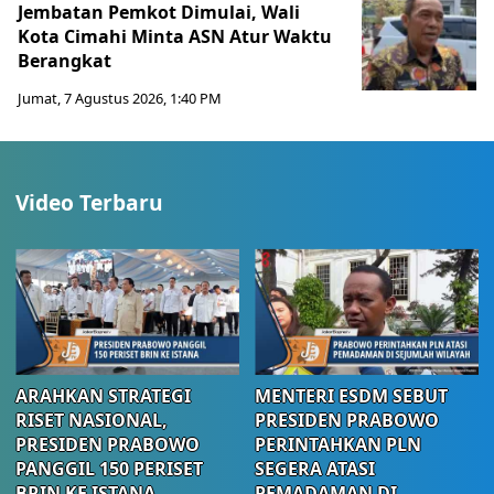
Jembatan Pemkot Dimulai, Wali
Kota Cimahi Minta ASN Atur Waktu
Berangkat
Jumat, 7 Agustus 2026, 1:40 PM
Video Terbaru
ARAHKAN STRATEGI
MENTERI ESDM SEBUT
RISET NASIONAL,
PRESIDEN PRABOWO
PRESIDEN PRABOWO
PERINTAHKAN PLN
PANGGIL 150 PERISET
SEGERA ATASI
BRIN KE ISTANA
PEMADAMAN DI