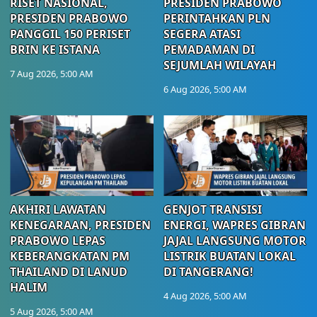
RISET NASIONAL,
PRESIDEN PRABOWO
PRESIDEN PRABOWO
PERINTAHKAN PLN
PANGGIL 150 PERISET
SEGERA ATASI
BRIN KE ISTANA
PEMADAMAN DI
SEJUMLAH WILAYAH
7 Aug 2026, 5:00 AM
6 Aug 2026, 5:00 AM
AKHIRI LAWATAN
GENJOT TRANSISI
KENEGARAAN, PRESIDEN
ENERGI, WAPRES GIBRAN
PRABOWO LEPAS
JAJAL LANGSUNG MOTOR
KEBERANGKATAN PM
LISTRIK BUATAN LOKAL
THAILAND DI LANUD
DI TANGERANG!
HALIM
4 Aug 2026, 5:00 AM
5 Aug 2026, 5:00 AM