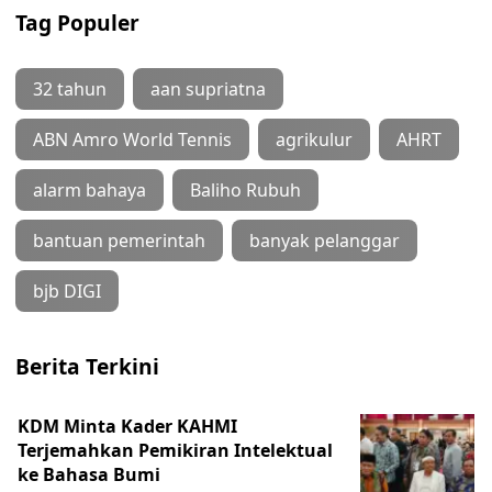
Tag Populer
32 tahun
aan supriatna
ABN Amro World Tennis
agrikulur
AHRT
alarm bahaya
Baliho Rubuh
bantuan pemerintah
banyak pelanggar
bjb DIGI
Berita Terkini
KDM Minta Kader KAHMI
Terjemahkan Pemikiran Intelektual
ke Bahasa Bumi