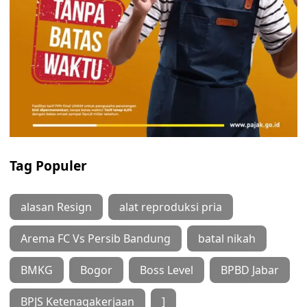
Tag Populer
alasan Resign
alat reproduksi pria
Arema FC Vs Persib Bandung
batal nikah
BMKG
Bogor
Boss Level
BPBD Jabar
BPJS Ketenagakerjaan
]