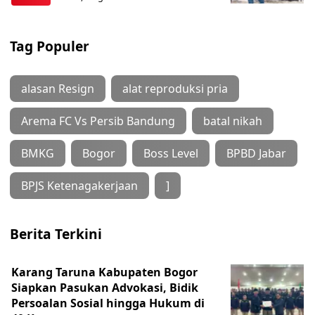
Tag Populer
alasan Resign
alat reproduksi pria
Arema FC Vs Persib Bandung
batal nikah
BMKG
Bogor
Boss Level
BPBD Jabar
BPJS Ketenagakerjaan
]
Berita Terkini
Karang Taruna Kabupaten Bogor
Siapkan Pasukan Advokasi, Bidik
Persoalan Sosial hingga Hukum di