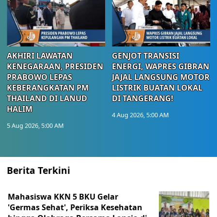
AKHIRI LAWATAN
GENJOT TRANSISI
KENEGARAAN, PRESIDEN
ENERGI, WAPRES GIBRAN
PRABOWO LEPAS
JAJAL LANGSUNG MOTOR
KEBERANGKATAN PM
LISTRIK BUATAN LOKAL
THAILAND DI LANUD
DI TANGERANG!
HALIM
4 Aug 2026, 5:00 AM
5 Aug 2026, 5:00 AM
Berita Terkini
Mahasiswa KKN 5 BKU Gelar
'Germas Sehat', Periksa Kesehatan