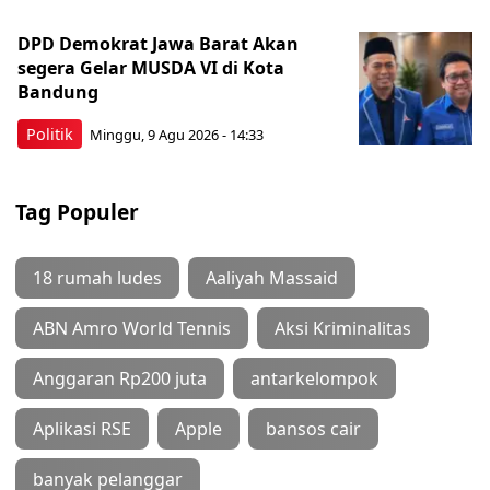
DPD Demokrat Jawa Barat Akan
segera Gelar MUSDA VI di Kota
Bandung
Politik
Minggu, 9 Agu 2026 - 14:33
Tag Populer
18 rumah ludes
Aaliyah Massaid
ABN Amro World Tennis
Aksi Kriminalitas
Anggaran Rp200 juta
antarkelompok
Aplikasi RSE
Apple
bansos cair
banyak pelanggar