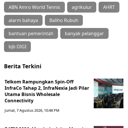
ABN Amro World Tennis
agrikulur
AHRT
alarm bahaya
Baliho Rubuh
bantuan pemerintah
banyak pelanggar
bjb DIGI
Berita Terkini
Telkom Rampungkan Spin-Off
InfraCo Tahap 2, InfraNexia Jadi Pilar
Utama Bisnis Wholesale
Connectivity
Jumat, 7 Agustus 2026, 10:48 PM