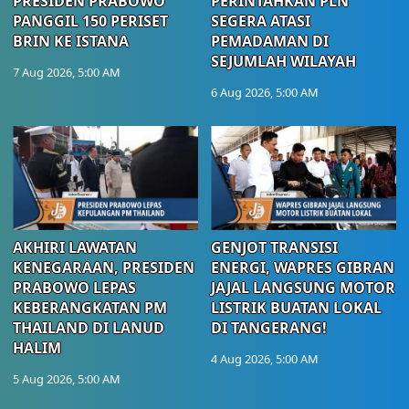
PRESIDEN PRABOWO
PERINTAHKAN PLN
PANGGIL 150 PERISET
SEGERA ATASI
BRIN KE ISTANA
PEMADAMAN DI
SEJUMLAH WILAYAH
7 Aug 2026, 5:00 AM
6 Aug 2026, 5:00 AM
AKHIRI LAWATAN
GENJOT TRANSISI
KENEGARAAN, PRESIDEN
ENERGI, WAPRES GIBRAN
PRABOWO LEPAS
JAJAL LANGSUNG MOTOR
KEBERANGKATAN PM
LISTRIK BUATAN LOKAL
THAILAND DI LANUD
DI TANGERANG!
HALIM
4 Aug 2026, 5:00 AM
5 Aug 2026, 5:00 AM