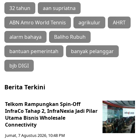
32 tahun
aan supriatna
ABN Amro World Tennis
agrikulur
AHRT
alarm bahaya
Baliho Rubuh
bantuan pemerintah
banyak pelanggar
bjb DIGI
Berita Terkini
Telkom Rampungkan Spin-Off
InfraCo Tahap 2, InfraNexia Jadi Pilar
Utama Bisnis Wholesale
Connectivity
Jumat, 7 Agustus 2026, 10:48 PM