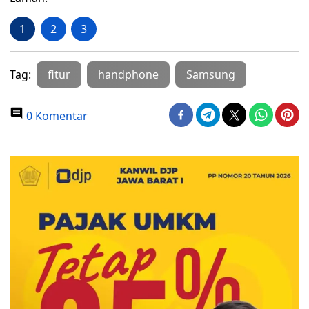
1
2
3
Tag:
fitur
handphone
Samsung
0 Komentar