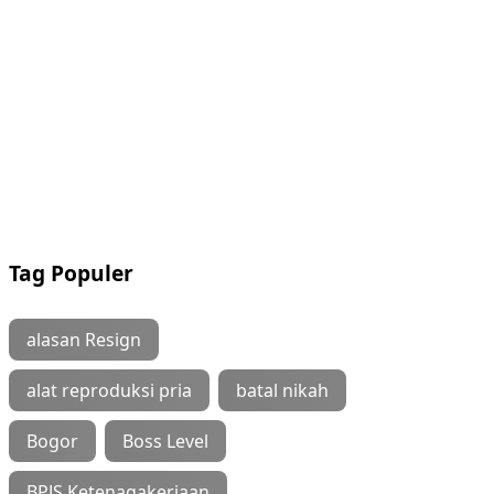
Tag Populer
alasan Resign
alat reproduksi pria
batal nikah
Bogor
Boss Level
BPJS Ketenagakerjaan