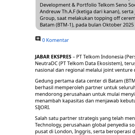
Development & Portfolio Telkom Seno Soe
Andreuw Th.A.F (ketiga dari kanan), sert
Group, saat melakukan topping off cere
Batam (BTM-1), pada bulan Oktober 2025 l
0 Komentar
JABAR EKSPRES
– PT Telkom Indonesia (Per
NeutraDC (PT Telkom Data Ekosistem), ter
nasional dan regional melalui joint venture
Gedung pertama data center di Batam (BTM-1
berhasil memperoleh partner untuk seluruh
mendorong perusahaan untuk mulai meny
menambah kapasitas dan menjawab kebutu
SIJORI.
Salah satu partner strategis yang telah me
Technology, perusahaan global penyedia sol
pusat di London, Inggris, serta beroperasi 