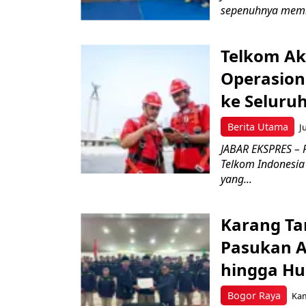
sepenuhnya memb
Telkom Ak
Operasion
ke Seluru
Berita Utama
J
JABAR EKSPRES – 
Telkom Indonesia 
yang...
Karang Ta
Pasukan Ad
hingga Hu
Bogor Raya
Kam