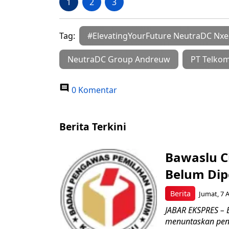
1
2
3
Tag:
#ElevatingYourFuture NeutraDC Nx
NeutraDC Group Andreuw
PT Telkom
0 Komentar
Berita Terkini
Bawaslu Ci
Belum Dipe
Berita
Jumat, 7 
JABAR EKSPRES – 
menuntaskan peng