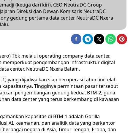
madji (ketiga dari kiri), CEO NeutraDC Group
a jajaran Direksi dan Dewan Komisaris NeutraDC
mony gedung pertama data center NeutraDC Nxera
alu.
sero) Tbk melalui operating company data center,
us memperkuat pengembangan infrastruktur digital
 data center, NeutraDC Nxera Batam.
) yang dijadwalkan siap beroperasi tahun ini telah
 kapasitasnya. Tingginya permintaan pasar tersebut
iapkan pengembangan gedung kedua, BTM-2, guna
han data center yang terus berkembang di kawasan
ngamankan kapasitas di BTM-1 adalah Gorilla
usi AI, keamanan, dan analitik data yang berkantor
di berbagai negara di Asia, Timur Tengah, Eropa, dan