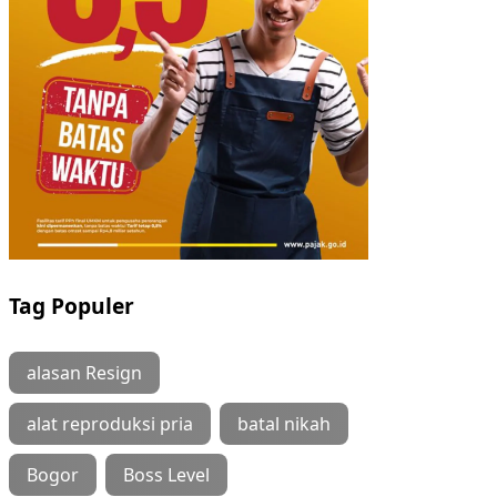
Tag Populer
alasan Resign
alat reproduksi pria
batal nikah
Bogor
Boss Level