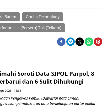
era Batam
Gorilla Technology
 Indonesia (Persero) Tbk (Telkom)
mahi Soroti Data SIPOL Parpol, 8
rbarui dan 6 Sulit Dihubungi
Agu 2026 - 11:31
Badan Pengawas Pemilu (Bawaslu) Kota Cimahi
awasan pemutakhiran data berkelanjutan partai politik