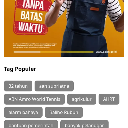
Tag Populer
32 tahun
aan supriatna
ABN Amro World Tennis
agrikulur
AHRT
alarm bahaya
Baliho Rubuh
bantuan pemerintah
banyak pelanggar