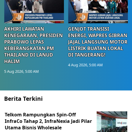
AKHIRI LAWATAN
GENJOT TRANSISI
KENEGARAAN, PRESIDEN
ENERGI, WAPRES GIBRAN
PRABOWO LEPAS
JAJAL LANGSUNG MOTOR
KEBERANGKATAN PM
LISTRIK BUATAN LOKAL
THAILAND DI LANUD
DI TANGERANG!
HALIM
4 Aug 2026, 5:00 AM
5 Aug 2026, 5:00 AM
Berita Terkini
Telkom Rampungkan Spin-Off
InfraCo Tahap 2, InfraNexia Jadi Pilar
Utama Bisnis Wholesale