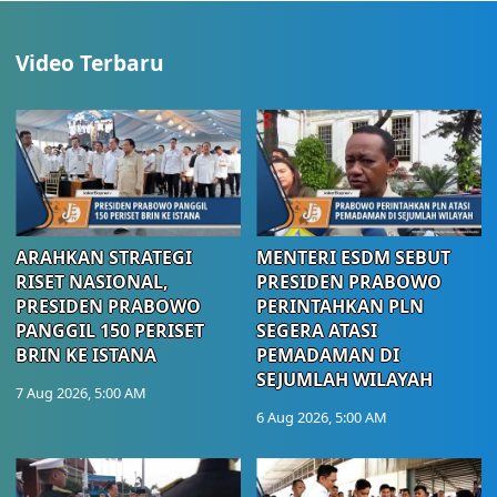
Video Terbaru
ARAHKAN STRATEGI
MENTERI ESDM SEBUT
RISET NASIONAL,
PRESIDEN PRABOWO
PRESIDEN PRABOWO
PERINTAHKAN PLN
PANGGIL 150 PERISET
SEGERA ATASI
BRIN KE ISTANA
PEMADAMAN DI
SEJUMLAH WILAYAH
7 Aug 2026, 5:00 AM
6 Aug 2026, 5:00 AM