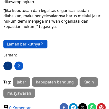
dikesampingkan.
“Jika keputusan dan legalitas organisasi sudah
diabaikan, maka penyelesaiannya harus melalui jalur
hukum demi menjaga marwah organisasi dan
kepastian hukum,” tegasnya.
Laman berikutnya
Laman:
1
2
Tag:
Jabar
kabupaten bandung
Kadin
musyawarah
0 Komentar