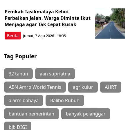
Pemkab Tasikmalaya Kebut
Perbaikan Jalan, Warga Diminta Ikut
Menjaga agar Tak Cepat Rusak
Berita
Jumat, 7 Agu 2026 - 18:35
Tag Populer
32 tahun
aan supriatna
ABN Amro World Tennis
agrikulur
AHRT
alarm bahaya
Baliho Rubuh
bantuan pemerintah
banyak pelanggar
bjb DIGI