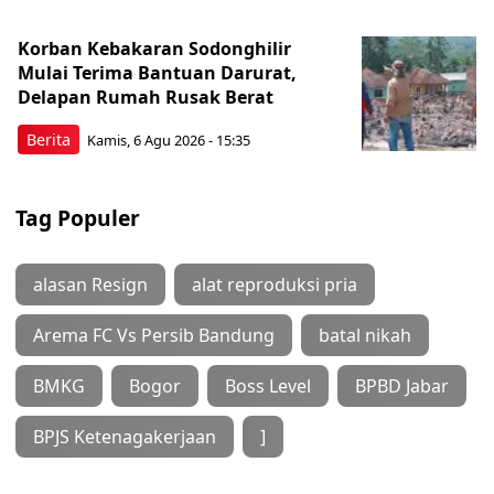
Korban Kebakaran Sodonghilir
Mulai Terima Bantuan Darurat,
Delapan Rumah Rusak Berat
Berita
Kamis, 6 Agu 2026 - 15:35
Tag Populer
alasan Resign
alat reproduksi pria
Arema FC Vs Persib Bandung
batal nikah
BMKG
Bogor
Boss Level
BPBD Jabar
BPJS Ketenagakerjaan
]