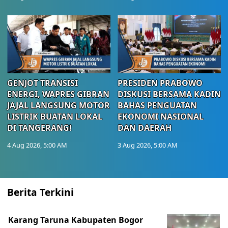
GENJOT TRANSISI
PRESIDEN PRABOWO
ENERGI, WAPRES GIBRAN
DISKUSI BERSAMA KADIN
JAJAL LANGSUNG MOTOR
BAHAS PENGUATAN
LISTRIK BUATAN LOKAL
EKONOMI NASIONAL
DI TANGERANG!
DAN DAERAH
4 Aug 2026, 5:00 AM
3 Aug 2026, 5:00 AM
Berita Terkini
Karang Taruna Kabupaten Bogor