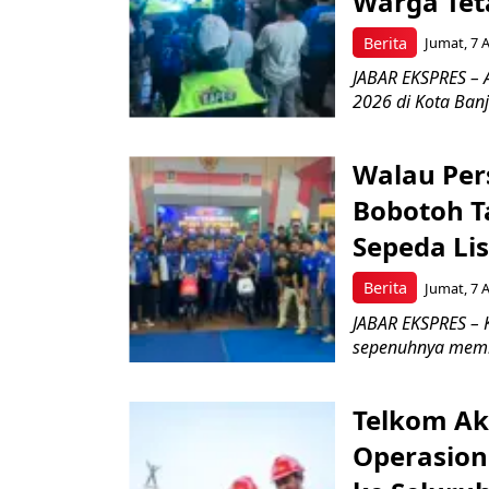
Warga Tet
Berita
Jumat, 7 
JABAR EKSPRES – 
2026 di Kota Ban
Walau Pers
Bobotoh T
Sepeda Lis
Berita
Jumat, 7 
JABAR EKSPRES – K
sepenuhnya memb
Telkom Ak
Operasion