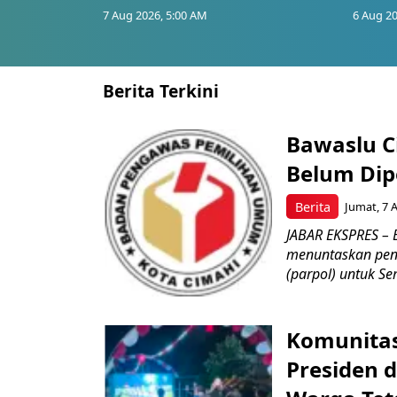
7 Aug 2026, 5:00 AM
6 Aug 20
Berita Terkini
Bawaslu Ci
Belum Dipe
Berita
Jumat, 7 
JABAR EKSPRES – 
menuntaskan peng
(parpol) untuk Sem
Komunitas
Presiden 