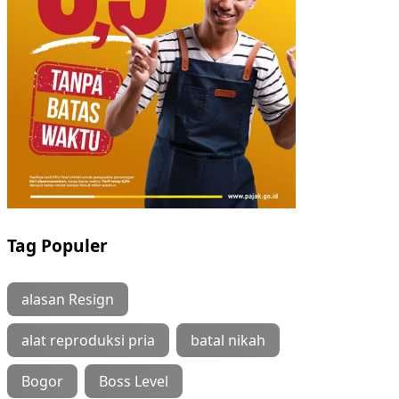
Tag Populer
alasan Resign
alat reproduksi pria
batal nikah
Bogor
Boss Level