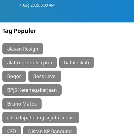
4 Aug 2026, 5:00 AM
Tag Populer
alasan Resign
alat reproduksi pria
batal nikah
Bogor
Boss Level
BPJS Ketenagakerjaan
Bruno Matos
cara dapat uang sejuta sehari
CFD
Distan KP Bandung