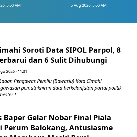
26, 5:00 AM
5 Aug 2026, 5:00 AM
mahi Soroti Data SIPOL Parpol, 8
rbarui dan 6 Sulit Dihubungi
Agu 2026 - 11:31
Badan Pengawas Pemilu (Bawaslu) Kota Cimahi
awasan pemutakhiran data berkelanjutan partai politik
ester I...
 Baper Gelar Nobar Final Piala
di Perum Balokang, Antusiasme