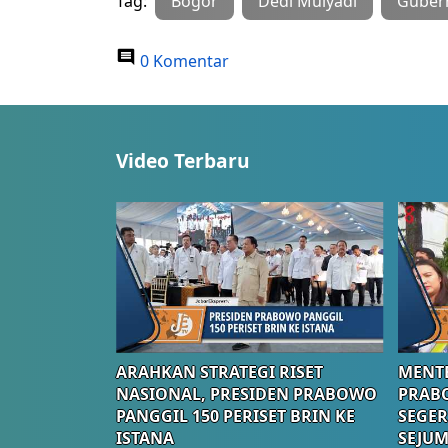
Tag:
Bogor
Dedi Mulyadi
Gubern
0 Komentar
Video Terbaru
ARAHKAN STRATEGI RISET
MENTE
NASIONAL, PRESIDEN PRABOWO
PRAB
PANGGIL 150 PERISET BRIN KE
SEGER
ISTANA
SEJUM