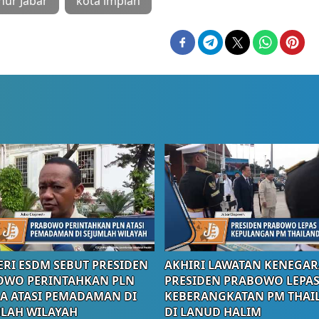
ur Jabar
kota impian
RI ESDM SEBUT PRESIDEN
AKHIRI LAWATAN KENEGAR
OWO PERINTAHKAN PLN
PRESIDEN PRABOWO LEPA
A ATASI PEMADAMAN DI
KEBERANGKATAN PM THAI
LAH WILAYAH
DI LANUD HALIM